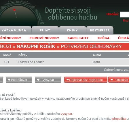
Hledání:
Rozš
IŽNÍ NOVINKY
FILMOVÉ NOVINKY
KAREL GOTT
TRIČKA
ČESKÁ
BOŽÍ
»
NÁKUPNÍ KOŠÍK
»
POTVRZENÍ OBJEDNÁVKY
nosič
název
autor
CD
Follow The Leader
Korn
Celková cena za 
usů zboží:
čet kusů jednotlivých položek v košíku, nezapomeňte prosím po změně počtu kusů použít tl
ožek z košíku:
stranit všechny položky z košíku stiskněte
vysypat
.
tranit jen některé položky z košíku zadejte do kolonky
počet
0 a poté stiskněte
přepočítat
z