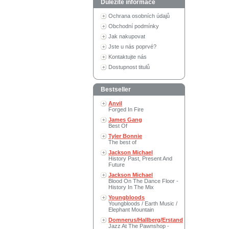
Důležité informace
Ochrana osobních údajů
Obchodní podmínky
Jak nakupovat
Jste u nás poprvé?
Kontaktujte nás
Dostupnost titulů
Bestseller
Anvil
Forged In Fire
James Gang
Best Of
Tyler Bonnie
The best of
Jackson Michael
History Past, Present And
Future
Jackson Michael
Blood On The Dance Floor -
History In The Mix
Youngbloods
Youngbloods / Earth Music /
Elephant Mountain
Domnerus/Hallberg/Erstand
Jazz At The Pawnshop -