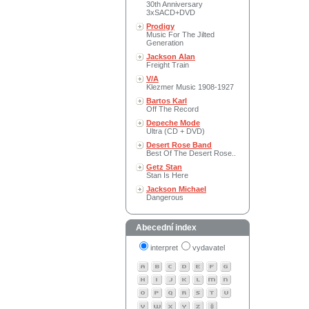
30th Anniversary
3xSACD+DVD
Prodigy
Music For The Jilted
Generation
Jackson Alan
Freight Train
V/A
Klezmer Music 1908-1927
Bartos Karl
Off The Record
Depeche Mode
Ultra (CD + DVD)
Desert Rose Band
Best Of The Desert Rose..
Getz Stan
Stan Is Here
Jackson Michael
Dangerous
Abecední index
interpret
vydavatel