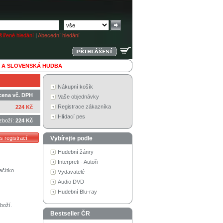
ířené hledání
|
Abecední hledání
 A SLOVENSKÁ HUDBA
Nákupní košík
cena vč. DPH
Vaše objednávky
Registrace zákazníka
224 Kč
Hlídací pes
zboží:
224 Kč
Vybírejte podle
Hudební žánry
Interpreti - Autoři
ačítko
Vydavatelé
Audio DVD
Hudební Blu-ray
boží.
Bestseller ČR