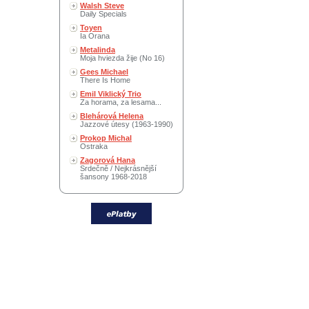
Walsh Steve
Daily Specials
Toyen
Ia Orana
Metalinda
Moja hviezda žije (No 16)
Gees Michael
There Is Home
Emil Viklický Trio
Za horama, za lesama...
Blehárová Helena
Jazzové útesy (1963-1990)
Prokop Michal
Ostraka
Zagorová Hana
Srdečně / Nejkrásnější
šansony 1968-2018