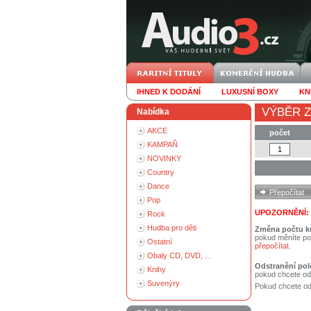
IHNED K DODÁNÍ
LUXUSNÍ BOXY
KN
VÝBĚR Z
Nabídka
AKCE
počet
KAMPAŇ
NOVINKY
Country
Dance
Pop
UPOZORNĚNÍ:
Rock
Hudba pro děti
Změna počtu k
pokud měníte po
Ostatní
přepočítat
.
Obaly CD, DVD, ...
Odstranění pol
Knihy
pokud chcete od
Suvenýry
Pokud chcete ods