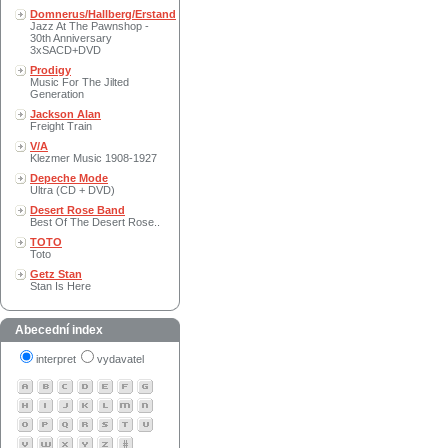
Domnerus/Hallberg/Erstand
Jazz At The Pawnshop -
30th Anniversary
3xSACD+DVD
Prodigy
Music For The Jilted
Generation
Jackson Alan
Freight Train
V/A
Klezmer Music 1908-1927
Depeche Mode
Ultra (CD + DVD)
Desert Rose Band
Best Of The Desert Rose..
TOTO
Toto
Getz Stan
Stan Is Here
Abecední index
interpret
vydavatel