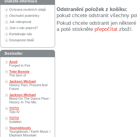
Důležité informace
Odstranění položek z košíku:
Ochrana osobních údajů
pokud chcete odstranit všechny po
Obchodní podmínky
Jak nakupovat
Pokud chcete odstranit jen někter
Jste u nás poprvé?
a poté stiskněte
přepočítat
zboží.
Kontaktujte nás
Dostupnost titulů
Bestseller
Anvil
Forged In Fire
Tyler Bonnie
The best of
Jackson Michael
History Past, Present And
Future
Jackson Michael
Blood On The Dance Floor -
History In The Mix
TOTO
Toto IV
TOTO
Isolation
Youngbloods
Youngbloods / Earth Music /
Elephant Mountain