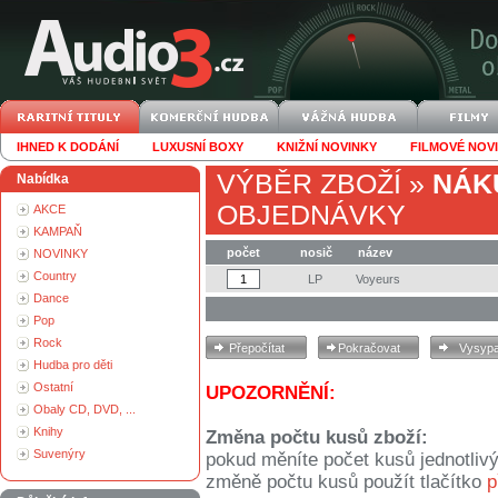
IHNED K DODÁNÍ
LUXUSNÍ BOXY
KNIŽNÍ NOVINKY
FILMOVÉ NOV
VÝBĚR ZBOŽÍ
»
NÁK
Nabídka
OBJEDNÁVKY
AKCE
KAMPAŇ
počet
nosič
název
NOVINKY
Country
LP
Voyeurs
Dance
Pop
Rock
Hudba pro děti
Ostatní
UPOZORNĚNÍ:
Obaly CD, DVD, ...
Knihy
Změna počtu kusů zboží:
Suvenýry
pokud měníte počet kusů jednotliv
změně počtu kusů použít tlačítko
p