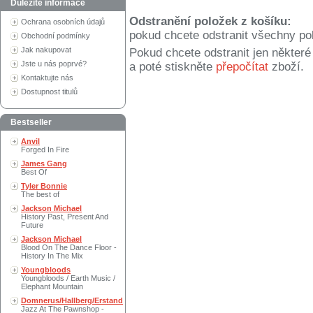
Důležité informace
Odstranění položek z košíku:
Ochrana osobních údajů
pokud chcete odstranit všechny po
Obchodní podmínky
Jak nakupovat
Pokud chcete odstranit jen někter
Jste u nás poprvé?
a poté stiskněte
přepočítat
zboží.
Kontaktujte nás
Dostupnost titulů
Bestseller
Anvil
Forged In Fire
James Gang
Best Of
Tyler Bonnie
The best of
Jackson Michael
History Past, Present And
Future
Jackson Michael
Blood On The Dance Floor -
History In The Mix
Youngbloods
Youngbloods / Earth Music /
Elephant Mountain
Domnerus/Hallberg/Erstand
Jazz At The Pawnshop -