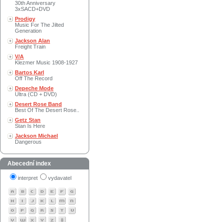
30th Anniversary
3xSACD+DVD
Prodigy
Music For The Jilted
Generation
Jackson Alan
Freight Train
V/A
Klezmer Music 1908-1927
Bartos Karl
Off The Record
Depeche Mode
Ultra (CD + DVD)
Desert Rose Band
Best Of The Desert Rose..
Getz Stan
Stan Is Here
Jackson Michael
Dangerous
Abecední index
interpret
vydavatel