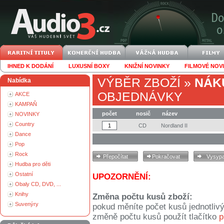
IHNED K DODÁNÍ
LUXUSNÍ BOXY
KNIŽNÍ NOVINKY
FILMOVÉ NOV
VÝBĚR ZBOŽÍ
»
NÁK
Nabídka
OBJEDNÁVKY
AKCE
KAMPAŇ
počet
nosič
název
NOVINKY
Country
CD
Nordland II
Dance
Pop
Rock
Hudba pro děti
Ostatní
UPOZORNĚNÍ:
Obaly CD, DVD, ...
Knihy
Změna počtu kusů zboží:
Suvenýry
pokud měníte počet kusů jednotliv
změně počtu kusů použít tlačítko
p