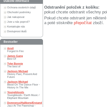
Důležité informace
Odstranění položek z košíku:
Ochrana osobních údajů
pokud chcete odstranit všechny po
Obchodní podmínky
Jak nakupovat
Pokud chcete odstranit jen někter
Jste u nás poprvé?
a poté stiskněte
přepočítat
zboží.
Kontaktujte nás
Dostupnost titulů
Bestseller
Anvil
Forged In Fire
James Gang
Best Of
Tyler Bonnie
The best of
Jackson Michael
History Past, Present And
Future
Jackson Michael
Blood On The Dance Floor -
History In The Mix
Youngbloods
Youngbloods / Earth Music /
Elephant Mountain
Domnerus/Hallberg/Erstand
Jazz At The Pawnshop -