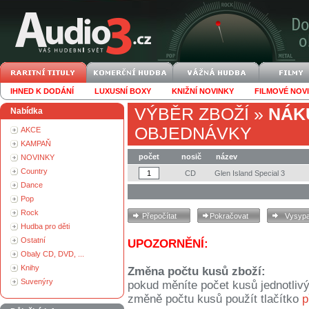
IHNED K DODÁNÍ
LUXUSNÍ BOXY
KNIŽNÍ NOVINKY
FILMOVÉ NOV
VÝBĚR ZBOŽÍ
»
NÁK
Nabídka
OBJEDNÁVKY
AKCE
KAMPAŇ
počet
nosič
název
NOVINKY
Country
CD
Glen Island Special 3
Dance
Pop
Rock
Hudba pro děti
Ostatní
UPOZORNĚNÍ:
Obaly CD, DVD, ...
Knihy
Změna počtu kusů zboží:
Suvenýry
pokud měníte počet kusů jednotliv
změně počtu kusů použít tlačítko
p