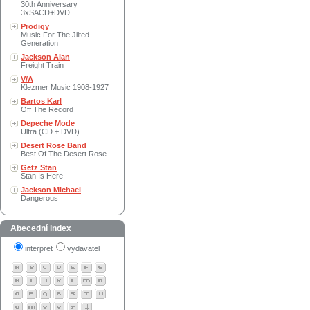
30th Anniversary
3xSACD+DVD
Prodigy
Music For The Jilted
Generation
Jackson Alan
Freight Train
V/A
Klezmer Music 1908-1927
Bartos Karl
Off The Record
Depeche Mode
Ultra (CD + DVD)
Desert Rose Band
Best Of The Desert Rose..
Getz Stan
Stan Is Here
Jackson Michael
Dangerous
Abecední index
interpret
vydavatel