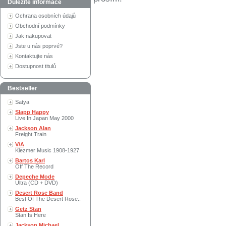
Důležité informace
Ochrana osobních údajů
Obchodní podmínky
Jak nakupovat
Jste u nás poprvé?
Kontaktujte nás
Dostupnost titulů
Bestseller
Satya
Slapp Happy
Live In Japan May 2000
Jackson Alan
Freight Train
V/A
Klezmer Music 1908-1927
Bartos Karl
Off The Record
Depeche Mode
Ultra (CD + DVD)
Desert Rose Band
Best Of The Desert Rose..
Getz Stan
Stan Is Here
Jackson Michael