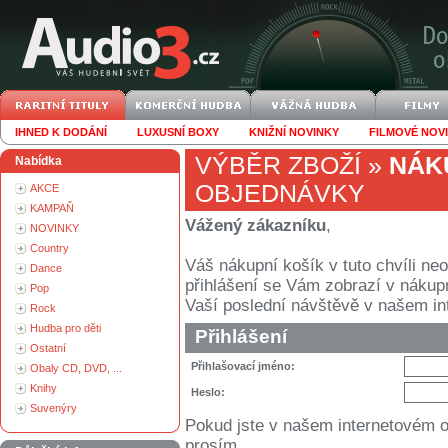
IHNED K DODÁNÍ
LUXUSNÍ BOXY
KNIŽNÍ NOVINKY
FILMOVÉ NOV
VÝBĚR ZBOŽÍ
»
NÁK
Nabídka
OBJEDNÁVKY
AKCE
KAMPAŇ
Vážený zákazníku
,
NOVINKY
Country
Váš nákupní košík v tuto chvíli n
Dance
přihlášení se Vám zobrazí v nákupním
Pop
Vaší poslední návštěvě v našem i
Rock
Hudba pro děti
Přihlášení
Ostatní
Přihlašovací jméno:
Obaly CD, DVD, ...
Knihy
Heslo:
Suvenýry
Pokud jste v našem internetovém 
prosím.