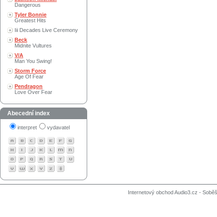
Dangerous
Tyler Bonnie
Greatest Hits
Iii Decades Live Ceremony
Beck
Midnite Vultures
V/A
Man You Swing!
Storm Force
Age Of Fear
Pendragon
Love Over Fear
Abecední index
interpret
vydavatel
Internetový obchod Audio3.cz - Soběši