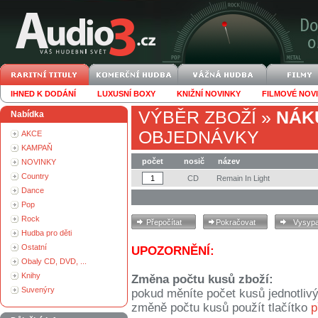
IHNED K DODÁNÍ
LUXUSNÍ BOXY
KNIŽNÍ NOVINKY
FILMOVÉ NOV
VÝBĚR ZBOŽÍ
»
NÁK
Nabídka
OBJEDNÁVKY
AKCE
KAMPAŇ
počet
nosič
název
NOVINKY
Country
CD
Remain In Light
Dance
Pop
Rock
Hudba pro děti
Ostatní
UPOZORNĚNÍ:
Obaly CD, DVD, ...
Knihy
Změna počtu kusů zboží:
Suvenýry
pokud měníte počet kusů jednotliv
změně počtu kusů použít tlačítko
p