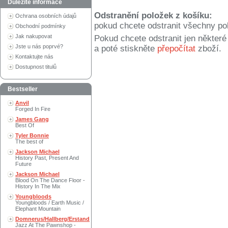
Důležité informace
Odstranění položek z košíku:
Ochrana osobních údajů
pokud chcete odstranit všechny po
Obchodní podmínky
Jak nakupovat
Pokud chcete odstranit jen někter
Jste u nás poprvé?
a poté stiskněte
přepočítat
zboží.
Kontaktujte nás
Dostupnost titulů
Bestseller
Anvil
Forged In Fire
James Gang
Best Of
Tyler Bonnie
The best of
Jackson Michael
History Past, Present And
Future
Jackson Michael
Blood On The Dance Floor -
History In The Mix
Youngbloods
Youngbloods / Earth Music /
Elephant Mountain
Domnerus/Hallberg/Erstand
Jazz At The Pawnshop -