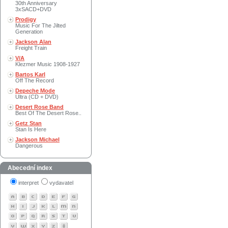
30th Anniversary
3xSACD+DVD
Prodigy
Music For The Jilted
Generation
Jackson Alan
Freight Train
V/A
Klezmer Music 1908-1927
Bartos Karl
Off The Record
Depeche Mode
Ultra (CD + DVD)
Desert Rose Band
Best Of The Desert Rose..
Getz Stan
Stan Is Here
Jackson Michael
Dangerous
Abecední index
interpret
vydavatel