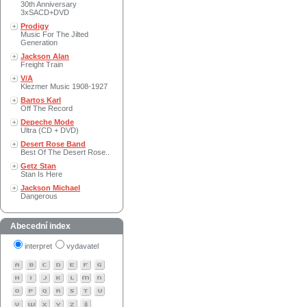
30th Anniversary
3xSACD+DVD
Prodigy
Music For The Jilted
Generation
Jackson Alan
Freight Train
V/A
Klezmer Music 1908-1927
Bartos Karl
Off The Record
Depeche Mode
Ultra (CD + DVD)
Desert Rose Band
Best Of The Desert Rose..
Getz Stan
Stan Is Here
Jackson Michael
Dangerous
Abecední index
interpret
vydavatel