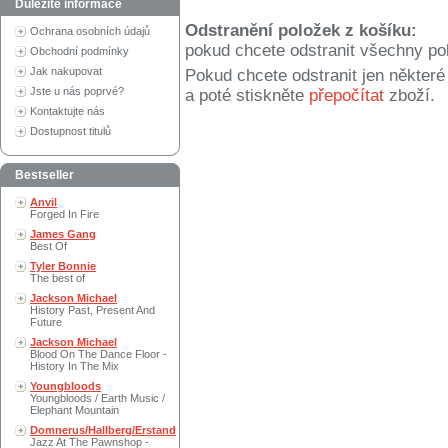
Důležité informace
Odstranění položek z košíku:
Ochrana osobních údajů
pokud chcete odstranit všechny po
Obchodní podmínky
Jak nakupovat
Pokud chcete odstranit jen někter
Jste u nás poprvé?
a poté stiskněte
přepočítat
zboží.
Kontaktujte nás
Dostupnost titulů
Bestseller
Anvil
Forged In Fire
James Gang
Best Of
Tyler Bonnie
The best of
Jackson Michael
History Past, Present And
Future
Jackson Michael
Blood On The Dance Floor -
History In The Mix
Youngbloods
Youngbloods / Earth Music /
Elephant Mountain
Domnerus/Hallberg/Erstand
Jazz At The Pawnshop -