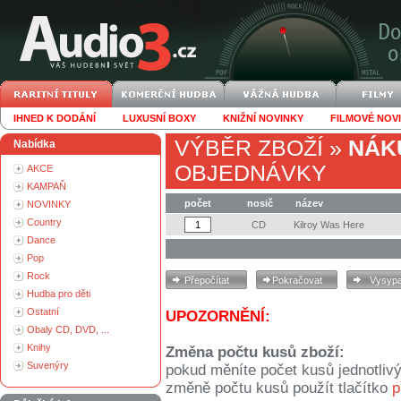
IHNED K DODÁNÍ
LUXUSNÍ BOXY
KNIŽNÍ NOVINKY
FILMOVÉ NOV
VÝBĚR ZBOŽÍ
»
NÁK
Nabídka
OBJEDNÁVKY
AKCE
KAMPAŇ
počet
nosič
název
NOVINKY
Country
CD
Kilroy Was Here
Dance
Pop
Rock
Hudba pro děti
Ostatní
UPOZORNĚNÍ:
Obaly CD, DVD, ...
Knihy
Změna počtu kusů zboží:
Suvenýry
pokud měníte počet kusů jednotliv
změně počtu kusů použít tlačítko
p