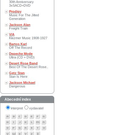
30th Anniversary
3xSACD+DVD
Prodigy
Music For The Jilted
Generation
Jackson Alan
Freight Train
V/A
Klezmer Music 1908-1927
Bartos Karl
Off The Record
Depeche Mode
Ultra (CD + DVD)
Desert Rose Band
Best Of The Desert Rose..
Getz Stan
Stan Is Here
Jackson Michael
Dangerous
Abecední index
interpret
vydavatel