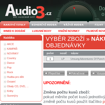
IHNED K DODÁNÍ
LUXUSNÍ BOXY
KNIŽNÍ NOVINKY
FILMOVÉ NOV
VÝBĚR ZBOŽÍ
»
NÁK
Nabídka
OBJEDNÁVKY
AKCE
KAMPAŇ
počet
nosič
název
NOVINKY
Country
LP
Unsung Adventures Of Punch
Dance
Pop
Rock
Hudba pro děti
Ostatní
UPOZORNĚNÍ:
Obaly CD, DVD, ...
Knihy
Změna počtu kusů zboží:
Suvenýry
pokud měníte počet kusů jednotliv
změně počtu kusů použít tlačítko
p