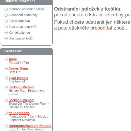
Důležité informace
Odstranění položek z košíku:
Ochrana osobních údajů
pokud chcete odstranit všechny po
Obchodní podmínky
Jak nakupovat
Pokud chcete odstranit jen někter
Jste u nás poprvé?
a poté stiskněte
přepočítat
zboží.
Kontaktujte nás
Dostupnost titulů
Bestseller
Anvil
Forged In Fire
James Gang
Best Of
Tyler Bonnie
The best of
Jackson Michael
History Past, Present And
Future
Jackson Michael
Blood On The Dance Floor -
History In The Mix
Youngbloods
Youngbloods / Earth Music /
Elephant Mountain
Domnerus/Hallberg/Erstand
Jazz At The Pawnshop -