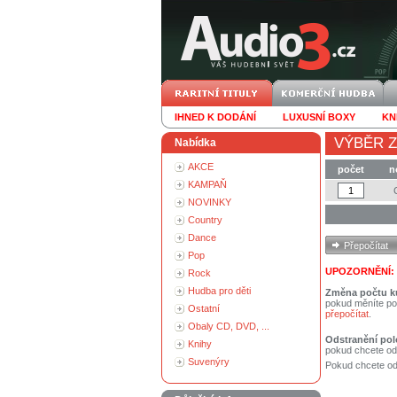
IHNED K DODÁNÍ
LUXUSNÍ BOXY
KN
VÝBĚR Z
Nabídka
AKCE
počet
n
KAMPAŇ
NOVINKY
Country
Dance
Pop
UPOZORNĚNÍ:
Rock
Hudba pro děti
Změna počtu k
pokud měníte po
Ostatní
přepočítat
.
Obaly CD, DVD, ...
Odstranění pol
Knihy
pokud chcete od
Suvenýry
Pokud chcete ods