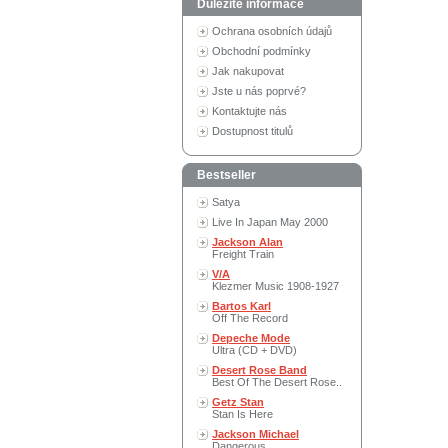
Důležité informace
Ochrana osobních údajů
Obchodní podmínky
Jak nakupovat
Jste u nás poprvé?
Kontaktujte nás
Dostupnost titulů
Bestseller
Satya
Live In Japan May 2000
Jackson Alan
Freight Train
V/A
Klezmer Music 1908-1927
Bartos Karl
Off The Record
Depeche Mode
Ultra (CD + DVD)
Desert Rose Band
Best Of The Desert Rose..
Getz Stan
Stan Is Here
Jackson Michael
Dangerous