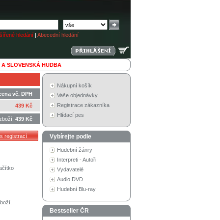
ířené hledání
|
Abecední hledání
 A SLOVENSKÁ HUDBA
Nákupní košík
cena vč. DPH
Vaše objednávky
Registrace zákazníka
439 Kč
Hlídací pes
zboží:
439 Kč
Vybírejte podle
Hudební žánry
Interpreti - Autoři
ačítko
Vydavatelé
Audio DVD
Hudební Blu-ray
boží.
Bestseller ČR