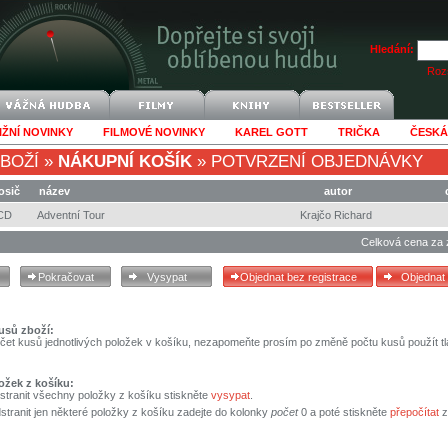
Hledání:
Rozš
IŽNÍ NOVINKY
FILMOVÉ NOVINKY
KAREL GOTT
TRIČKA
ČESKÁ
BOŽÍ
»
NÁKUPNÍ KOŠÍK
»
POTVRZENÍ OBJEDNÁVKY
osič
název
autor
CD
Adventní Tour
Krajčo Richard
Celková cena za 
usů zboží:
čet kusů jednotlivých položek v košíku, nezapomeňte prosím po změně počtu kusů použít tl
ožek z košíku:
stranit všechny položky z košíku stiskněte
vysypat
.
tranit jen některé položky z košíku zadejte do kolonky
počet
0 a poté stiskněte
přepočítat
z