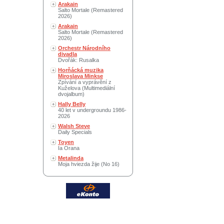
Arakain
Salto Mortale (Remastered
2026)
Arakain
Salto Mortale (Remastered
2026)
Orchestr Národního
divadla
Dvořák: Rusalka
Horňácká muzika
Miroslava Minkse
Zpívání a vyprávění z
Kuželova (Multimediální
dvojalbum)
Hally Belly
40 let v undergroundu 1986-
2026
Walsh Steve
Daily Specials
Toyen
Ia Orana
Metalinda
Moja hviezda žije (No 16)