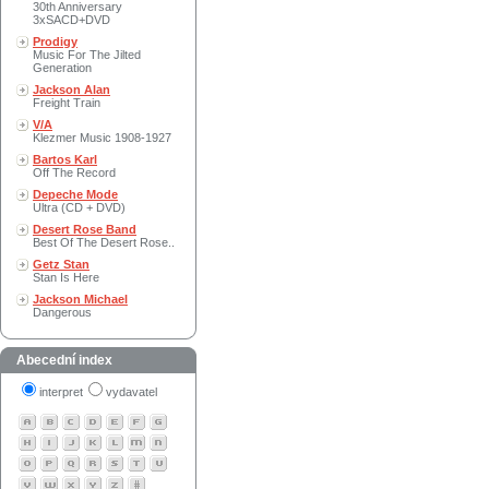
30th Anniversary
3xSACD+DVD
Prodigy
Music For The Jilted
Generation
Jackson Alan
Freight Train
V/A
Klezmer Music 1908-1927
Bartos Karl
Off The Record
Depeche Mode
Ultra (CD + DVD)
Desert Rose Band
Best Of The Desert Rose..
Getz Stan
Stan Is Here
Jackson Michael
Dangerous
Abecední index
interpret
vydavatel