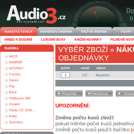
IHNED K DODÁNÍ
LUXUSNÍ BOXY
KNIŽNÍ NOVINKY
FILMOVÉ NOV
VÝBĚR ZBOŽÍ
»
NÁK
Nabídka
OBJEDNÁVKY
AKCE
KAMPAŇ
počet
nosič
název
NOVINKY
Country
CD
Marathón
Dance
Pop
Rock
Hudba pro děti
Ostatní
UPOZORNĚNÍ:
Obaly CD, DVD, ...
Knihy
Změna počtu kusů zboží:
Suvenýry
pokud měníte počet kusů jednotliv
změně počtu kusů použít tlačítko
p