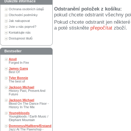
Důležité informace
Odstranění položek z košíku:
Ochrana osobních údajů
pokud chcete odstranit všechny po
Obchodní podmínky
Jak nakupovat
Pokud chcete odstranit jen někter
Jste u nás poprvé?
a poté stiskněte
přepočítat
zboží.
Kontaktujte nás
Dostupnost titulů
Bestseller
Anvil
Forged In Fire
James Gang
Best Of
Tyler Bonnie
The best of
Jackson Michael
History Past, Present And
Future
Jackson Michael
Blood On The Dance Floor -
History In The Mix
Youngbloods
Youngbloods / Earth Music /
Elephant Mountain
Domnerus/Hallberg/Erstand
Jazz At The Pawnshop -