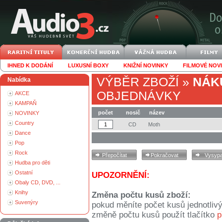
IHNED K DODÁNÍ
LUXUSNÍ BOXY
KNIŽNÍ NOVINKY
FILMOVÉ NOV
VÝBĚR ZBOŽÍ
»
NÁK
Nabídka
OBJEDNÁVKY
AKCE
KAMPAŇ
počet
nosič
název
NOVINKY
Country
CD
Moth
Dance
Pop
Rock
Hudba pro děti
Ostatní
UPOZORNĚNÍ:
Obaly CD, DVD, ...
Knihy
Změna počtu kusů zboží:
Suvenýry
pokud měníte počet kusů jednotliv
změně počtu kusů použít tlačítko
p