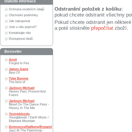
Důležité informace
Odstranění položek z košíku:
Ochrana osobních údajů
pokud chcete odstranit všechny po
Obchodní podmínky
Jak nakupovat
Pokud chcete odstranit jen někter
Jste u nás poprvé?
a poté stiskněte
přepočítat
zboží.
Kontaktujte nás
Dostupnost titulů
Bestseller
Anvil
Forged In Fire
James Gang
Best Of
Tyler Bonnie
The best of
Jackson Michael
History Past, Present And
Future
Jackson Michael
Blood On The Dance Floor -
History In The Mix
Youngbloods
Youngbloods / Earth Music /
Elephant Mountain
Domnerus/Hallberg/Erstand
Jazz At The Pawnshop -