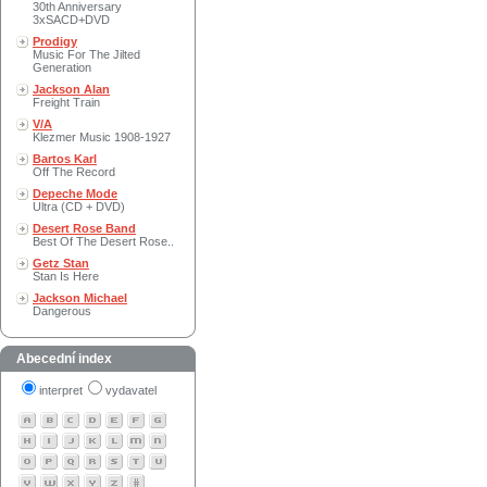
30th Anniversary
3xSACD+DVD
Prodigy
Music For The Jilted
Generation
Jackson Alan
Freight Train
V/A
Klezmer Music 1908-1927
Bartos Karl
Off The Record
Depeche Mode
Ultra (CD + DVD)
Desert Rose Band
Best Of The Desert Rose..
Getz Stan
Stan Is Here
Jackson Michael
Dangerous
Abecední index
interpret
vydavatel