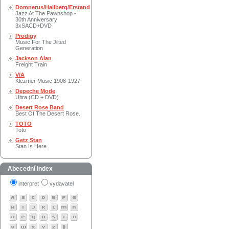
Domnerus/Hallberg/Erstand
Jazz At The Pawnshop -
30th Anniversary
3xSACD+DVD
Prodigy
Music For The Jilted
Generation
Jackson Alan
Freight Train
V/A
Klezmer Music 1908-1927
Depeche Mode
Ultra (CD + DVD)
Desert Rose Band
Best Of The Desert Rose..
TOTO
Toto
Getz Stan
Stan Is Here
Abecední index
interpret
vydavatel