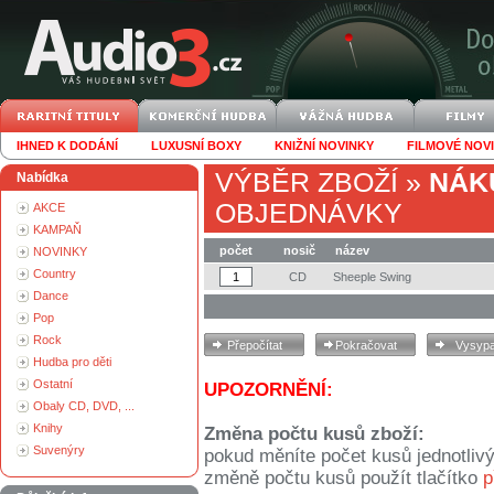
IHNED K DODÁNÍ
LUXUSNÍ BOXY
KNIŽNÍ NOVINKY
FILMOVÉ NOV
VÝBĚR ZBOŽÍ
»
NÁK
Nabídka
OBJEDNÁVKY
AKCE
KAMPAŇ
počet
nosič
název
NOVINKY
Country
CD
Sheeple Swing
Dance
Pop
Rock
Hudba pro děti
Ostatní
UPOZORNĚNÍ:
Obaly CD, DVD, ...
Knihy
Změna počtu kusů zboží:
Suvenýry
pokud měníte počet kusů jednotliv
změně počtu kusů použít tlačítko
p