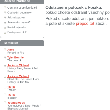
Důležité informace
Odstranění položek z košíku:
Ochrana osobních údajů
pokud chcete odstranit všechny po
Obchodní podmínky
Jak nakupovat
Pokud chcete odstranit jen někter
Jste u nás poprvé?
a poté stiskněte
přepočítat
zboží.
Kontaktujte nás
Dostupnost titulů
Bestseller
Anvil
Forged In Fire
Tyler Bonnie
The best of
Jackson Michael
History Past, Present And
Future
Jackson Michael
Blood On The Dance Floor -
History In The Mix
TOTO
Toto IV
TOTO
Isolation
Youngbloods
Youngbloods / Earth Music /
Elephant Mountain