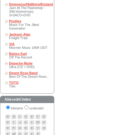
Domnerus/Hallberg/Erstand
Jazz At The Pawnshop -
30th Anniversary
3xSACD+DVD
Prodigy
Music For The Jilted
Generation
Jackson Alan
Freight Train
V/A
Klezmer Music 1908-1927
Bartos Karl
Off The Record
Depeche Mode
Ultra (CD + DVD)
Desert Rose Band
Best Of The Desert Rose..
TOTO
Toto
Abecední index
interpret
vydavatel