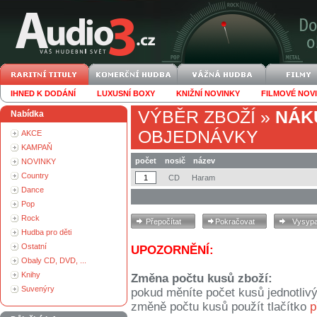
IHNED K DODÁNÍ
LUXUSNÍ BOXY
KNIŽNÍ NOVINKY
FILMOVÉ NOV
VÝBĚR ZBOŽÍ
»
NÁK
Nabídka
OBJEDNÁVKY
AKCE
KAMPAŇ
počet
nosič
název
NOVINKY
Country
CD
Haram
Dance
Pop
Rock
Hudba pro děti
Ostatní
UPOZORNĚNÍ:
Obaly CD, DVD, ...
Knihy
Změna počtu kusů zboží:
Suvenýry
pokud měníte počet kusů jednotliv
změně počtu kusů použít tlačítko
p