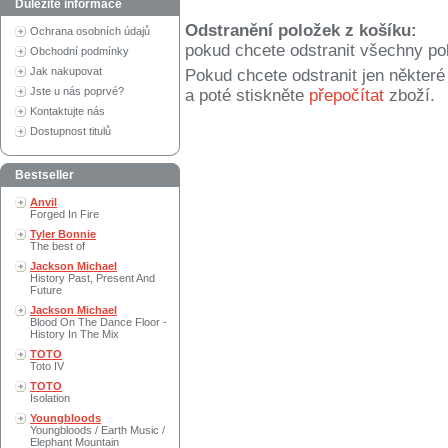
Důležité informace
Odstranění položek z košíku:
Ochrana osobních údajů
pokud chcete odstranit všechny po
Obchodní podmínky
Jak nakupovat
Pokud chcete odstranit jen někter
Jste u nás poprvé?
a poté stiskněte
přepočítat
zboží.
Kontaktujte nás
Dostupnost titulů
Bestseller
Anvil
Forged In Fire
Tyler Bonnie
The best of
Jackson Michael
History Past, Present And
Future
Jackson Michael
Blood On The Dance Floor -
History In The Mix
TOTO
Toto IV
TOTO
Isolation
Youngbloods
Youngbloods / Earth Music /
Elephant Mountain