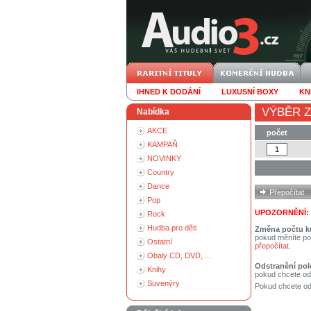
IHNED K DODÁNÍ
LUXUSNÍ BOXY
KN
VÝBĚR Z
Nabídka
AKCE
počet
KAMPAŇ
NOVINKY
Country
Dance
Pop
UPOZORNĚNÍ:
Rock
Hudba pro děti
Změna počtu k
pokud měníte po
Ostatní
přepočítat
.
Obaly CD, DVD, ...
Odstranění pol
Knihy
pokud chcete od
Suvenýry
Pokud chcete ods