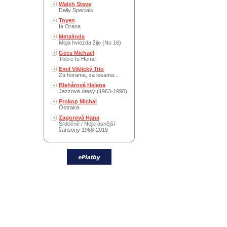
Walsh Steve
Daily Specials
Toyen
Ia Orana
Metalinda
Moja hviezda žije (No 16)
Gees Michael
There Is Home
Emil Viklický Trio
Za horama, za lesama...
Blehárová Helena
Jazzové útesy (1963-1990)
Prokop Michal
Ostraka
Zagorová Hana
Srdečně / Nejkrásnější
šansony 1968-2018