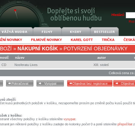
Hledání:
Rozš
IŽNÍ NOVINKY
FILMOVÉ NOVINKY
KAREL GOTT
TRIČKA
ČESKÁ
BOŽÍ
»
NÁKUPNÍ KOŠÍK
»
POTVRZENÍ OBJEDNÁVKY
nosič
název
autor
CD
Nosferatu Lives
XIII. století
Celková cena za 
usů zboží:
čet kusů jednotlivých položek v košíku, nezapomeňte prosím po změně počtu kusů použít tl
ožek z košíku:
stranit všechny položky z košíku stiskněte
vysypat
.
tranit jen některé položky z košíku zadejte do kolonky
počet
0 a poté stiskněte
přepočítat
z