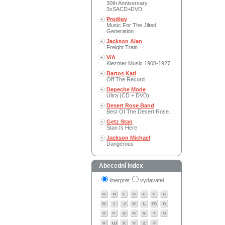
30th Anniversary
3xSACD+DVD
Prodigy
Music For The Jilted
Generation
Jackson Alan
Freight Train
V/A
Klezmer Music 1908-1927
Bartos Karl
Off The Record
Depeche Mode
Ultra (CD + DVD)
Desert Rose Band
Best Of The Desert Rose..
Getz Stan
Stan Is Here
Jackson Michael
Dangerous
Abecední index
interpret
vydavatel