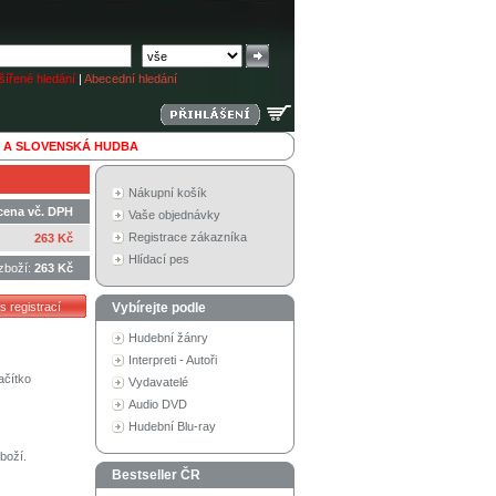
ířené hledání
|
Abecední hledání
 A SLOVENSKÁ HUDBA
Nákupní košík
cena vč. DPH
Vaše objednávky
Registrace zákazníka
263 Kč
Hlídací pes
zboží:
263 Kč
Vybírejte podle
Hudební žánry
Interpreti - Autoři
ačítko
Vydavatelé
Audio DVD
Hudební Blu-ray
boží.
Bestseller ČR