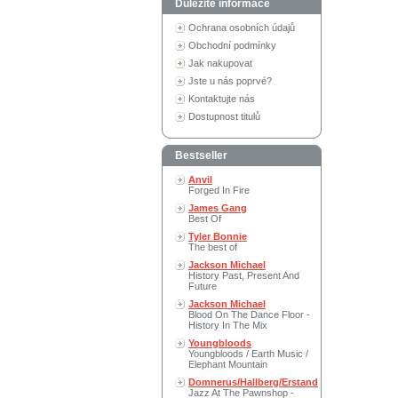
Důležité informace
Ochrana osobních údajů
Obchodní podmínky
Jak nakupovat
Jste u nás poprvé?
Kontaktujte nás
Dostupnost titulů
Bestseller
Anvil
Forged In Fire
James Gang
Best Of
Tyler Bonnie
The best of
Jackson Michael
History Past, Present And
Future
Jackson Michael
Blood On The Dance Floor -
History In The Mix
Youngbloods
Youngbloods / Earth Music /
Elephant Mountain
Domnerus/Hallberg/Erstand
Jazz At The Pawnshop -