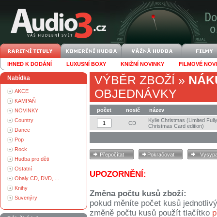
IHNED K DODÁNÍ
LUXUSNÍ BOXY
KNIŽNÍ NOVINKY
FILMOVÉ NOV
VÝBĚR ZBOŽÍ
»
NÁK
Nabídka
OBJEDNÁVKY
AKCE
KAMPAŇ
počet
nosič
název
NOVINKY
Country
Kylie Christmas (Limited Ful
CD
Christmas Card edition)
Dance
Pop
Rock
Hudba pro děti
Ostatní
UPOZORNĚNÍ:
Obaly CD, DVD, ...
Knihy
Změna počtu kusů zboží:
Suvenýry
pokud měníte počet kusů jednotliv
změně počtu kusů použít tlačítko
p