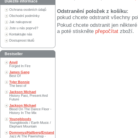
Důležité informace
Ochrana osobních údajů
Odstranění položek z košíku:
Obchodní podmínky
pokud chcete odstranit všechny po
Jak nakupovat
Pokud chcete odstranit jen někter
Jste u nás poprvé?
a poté stiskněte
přepočítat
zboží.
Kontaktujte nás
Dostupnost titulů
Bestseller
Anvil
Forged In Fire
James Gang
Best Of
Tyler Bonnie
The best of
Jackson Michael
History Past, Present And
Future
Jackson Michael
Blood On The Dance Floor -
History In The Mix
Youngbloods
Youngbloods / Earth Music /
Elephant Mountain
Domnerus/Hallberg/Erstand
Jazz At The Pawnshop -