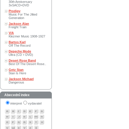
30th Anniversary
3xSACD+DVD
Prodigy
Music For The Jilted
Generation
Jackson Alan
Freight Train
V/A
Klezmer Music 1908-1927
Bartos Karl
Off The Record
Depeche Mode
Ultra (CD + DVD)
Desert Rose Band
Best Of The Desert Rose..
Getz Stan
Stan Is Here
Jackson Michael
Dangerous
Abecední index
interpret
vydavatel