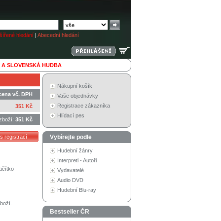
ířené hledání
|
Abecední hledání
 A SLOVENSKÁ HUDBA
Nákupní košík
cena vč. DPH
Vaše objednávky
Registrace zákazníka
351 Kč
Hlídací pes
zboží:
351 Kč
Vybírejte podle
Hudební žánry
Interpreti - Autoři
ačítko
Vydavatelé
Audio DVD
Hudební Blu-ray
boží.
Bestseller ČR