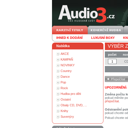
IHNED K DODÁNÍ
LUXUSNÍ BOXY
KN
VÝBĚR Z
Nabídka
AKCE
počet
nos
KAMPAŇ
C
NOVINKY
Country
Dance
Pop
UPOZORNĚNÍ:
Rock
Hudba pro děti
Změna počtu k
pokud měníte po
Ostatní
přepočítat
.
Obaly CD, DVD, ...
Odstranění pol
Knihy
pokud chcete od
Suvenýry
Pokud chcete ods