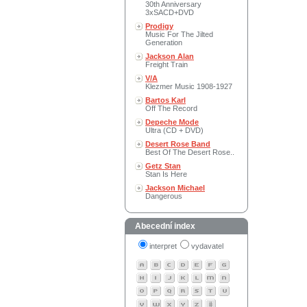
30th Anniversary
3xSACD+DVD
Prodigy
Music For The Jilted
Generation
Jackson Alan
Freight Train
V/A
Klezmer Music 1908-1927
Bartos Karl
Off The Record
Depeche Mode
Ultra (CD + DVD)
Desert Rose Band
Best Of The Desert Rose..
Getz Stan
Stan Is Here
Jackson Michael
Dangerous
Abecední index
interpret
vydavatel