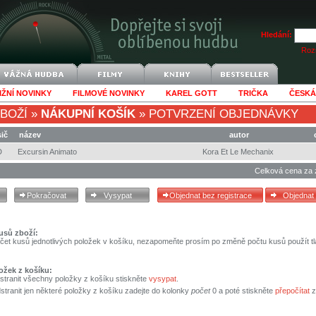
Hledání:
Rozš
IŽNÍ NOVINKY
FILMOVÉ NOVINKY
KAREL GOTT
TRIČKA
ČESKÁ
BOŽÍ
»
NÁKUPNÍ KOŠÍK
»
POTVRZENÍ OBJEDNÁVKY
ič
název
autor
D
Excursin Animato
Kora Et Le Mechanix
Celková cena za 
usů zboží:
čet kusů jednotlivých položek v košíku, nezapomeňte prosím po změně počtu kusů použít tl
ožek z košíku:
stranit všechny položky z košíku stiskněte
vysypat
.
tranit jen některé položky z košíku zadejte do kolonky
počet
0 a poté stiskněte
přepočítat
z