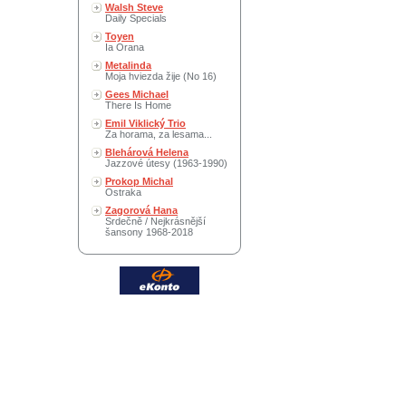
Walsh Steve
Daily Specials
Toyen
Ia Orana
Metalinda
Moja hviezda žije (No 16)
Gees Michael
There Is Home
Emil Viklický Trio
Za horama, za lesama...
Blehárová Helena
Jazzové útesy (1963-1990)
Prokop Michal
Ostraka
Zagorová Hana
Srdečně / Nejkrásnější
šansony 1968-2018