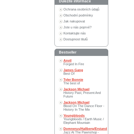
Důležité informace
Ochrana osobních údajů
Obchodní podmínky
Jak nakupovat
Jste u nás poprvé?
Kontaktujte nás
Dostupnost titulů
Bestseller
Anvil
Forged In Fire
James Gang
Best Of
Tyler Bonnie
The best of
Jackson Michael
History Past, Present And
Future
Jackson Michael
Blood On The Dance Floor -
History In The Mix
Youngbloods
Youngbloods / Earth Music /
Elephant Mountain
Domnerus/Hallberg/Erstand
Jazz At The Pawnshop -