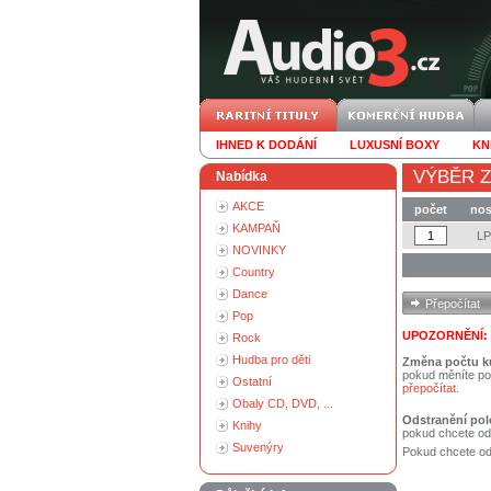
IHNED K DODÁNÍ
LUXUSNÍ BOXY
KN
VÝBĚR Z
Nabídka
AKCE
počet
nos
KAMPAŇ
L
NOVINKY
Country
Dance
Pop
UPOZORNĚNÍ:
Rock
Hudba pro děti
Změna počtu k
pokud měníte po
Ostatní
přepočítat
.
Obaly CD, DVD, ...
Odstranění pol
Knihy
pokud chcete od
Suvenýry
Pokud chcete ods