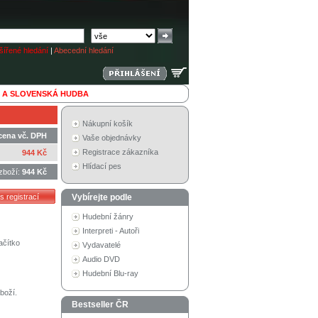
ířené hledání
|
Abecední hledání
 A SLOVENSKÁ HUDBA
Nákupní košík
cena vč. DPH
Vaše objednávky
Registrace zákazníka
944 Kč
Hlídací pes
zboží:
944 Kč
Vybírejte podle
Hudební žánry
Interpreti - Autoři
ačítko
Vydavatelé
Audio DVD
Hudební Blu-ray
boží.
Bestseller ČR