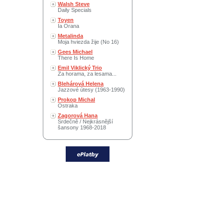
Walsh Steve
Daily Specials
Toyen
Ia Orana
Metalinda
Moja hviezda žije (No 16)
Gees Michael
There Is Home
Emil Viklický Trio
Za horama, za lesama...
Blehárová Helena
Jazzové útesy (1963-1990)
Prokop Michal
Ostraka
Zagorová Hana
Srdečně / Nejkrásnější
šansony 1968-2018