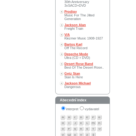
30th Anniversary
3xSACD+DVD
Prodigy
Music For The Jilted
Generation
Jackson Alan
Freight Train
V/A
Klezmer Music 1908-1927
Bartos Karl
Off The Record
Depeche Mode
Ultra (CD + DVD)
Desert Rose Band
Best Of The Desert Rose..
Getz Stan
Stan Is Here
Jackson Michael
Dangerous
Abecední index
interpret
vydavatel