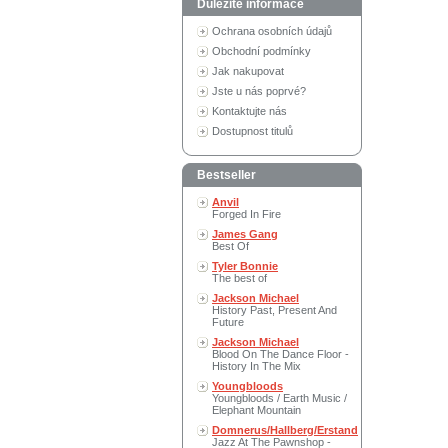
Důležité informace
Ochrana osobních údajů
Obchodní podmínky
Jak nakupovat
Jste u nás poprvé?
Kontaktujte nás
Dostupnost titulů
Bestseller
Anvil
Forged In Fire
James Gang
Best Of
Tyler Bonnie
The best of
Jackson Michael
History Past, Present And
Future
Jackson Michael
Blood On The Dance Floor -
History In The Mix
Youngbloods
Youngbloods / Earth Music /
Elephant Mountain
Domnerus/Hallberg/Erstand
Jazz At The Pawnshop -