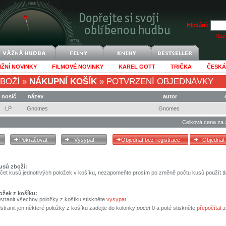
Hledání:
Rozš
IŽNÍ NOVINKY
FILMOVÉ NOVINKY
KAREL GOTT
TRIČKA
ČESKÁ
BOŽÍ
»
NÁKUPNÍ KOŠÍK
»
POTVRZENÍ OBJEDNÁVKY
nosič
název
autor
LP
Gnomes
Gnomes
Celková cena za 
usů zboží:
čet kusů jednotlivých položek v košíku, nezapomeňte prosím po změně počtu kusů použít tl
ožek z košíku:
stranit všechny položky z košíku stiskněte
vysypat
.
tranit jen některé položky z košíku zadejte do kolonky
počet
0 a poté stiskněte
přepočítat
z