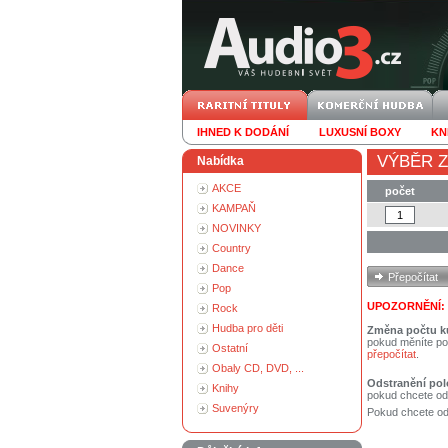
IHNED K DODÁNÍ
LUXUSNÍ BOXY
KN
VÝBĚR Z
Nabídka
AKCE
počet
KAMPAŇ
NOVINKY
Country
Dance
Pop
UPOZORNĚNÍ:
Rock
Hudba pro děti
Změna počtu k
pokud měníte po
Ostatní
přepočítat
.
Obaly CD, DVD, ...
Odstranění pol
Knihy
pokud chcete od
Suvenýry
Pokud chcete ods