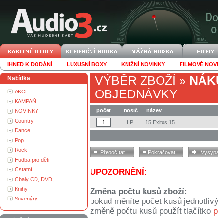
IHNED K DODÁNÍ
LUXUSNÍ BOXY
KNIŽNÍ NOVINKY
FILMOVÉ NOV
VÝBĚR ZBOŽÍ
»
NÁK
Nabídka
OBJEDNÁVKY
AKCE
KAMPAŇ
počet
nosič
název
NOVINKY
Country
LP
15 Exitos 15
Dance
Pop
Rock
Hudba pro děti
Ostatní
UPOZORNĚNÍ:
Obaly CD, DVD, ...
Knihy
Změna počtu kusů zboží:
Suvenýry
pokud měníte počet kusů jednotliv
změně počtu kusů použít tlačítko
p