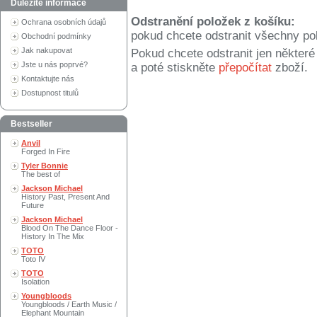
Důležité informace
Odstranění položek z košíku:
Ochrana osobních údajů
pokud chcete odstranit všechny po
Obchodní podmínky
Jak nakupovat
Pokud chcete odstranit jen někter
Jste u nás poprvé?
a poté stiskněte
přepočítat
zboží.
Kontaktujte nás
Dostupnost titulů
Bestseller
Anvil
Forged In Fire
Tyler Bonnie
The best of
Jackson Michael
History Past, Present And
Future
Jackson Michael
Blood On The Dance Floor -
History In The Mix
TOTO
Toto IV
TOTO
Isolation
Youngbloods
Youngbloods / Earth Music /
Elephant Mountain