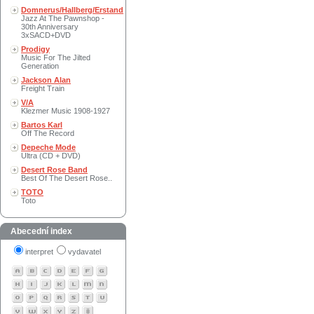
Domnerus/Hallberg/Erstand
Jazz At The Pawnshop -
30th Anniversary
3xSACD+DVD
Prodigy
Music For The Jilted
Generation
Jackson Alan
Freight Train
V/A
Klezmer Music 1908-1927
Bartos Karl
Off The Record
Depeche Mode
Ultra (CD + DVD)
Desert Rose Band
Best Of The Desert Rose..
TOTO
Toto
Abecední index
interpret
vydavatel