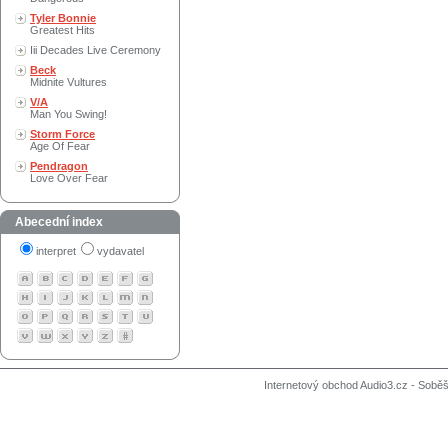
Tyler Bonnie
Greatest Hits
Iii Decades Live Ceremony
Beck
Midnite Vultures
V/A
Man You Swing!
Storm Force
Age Of Fear
Pendragon
Love Over Fear
Abecední index
interpret
vydavatel
Internetový obchod Audio3.cz - Soběši