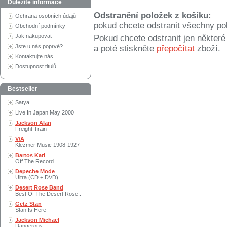
Důležité informace
Odstranění položek z košíku:
Ochrana osobních údajů
pokud chcete odstranit všechny po
Obchodní podmínky
Jak nakupovat
Pokud chcete odstranit jen někter
Jste u nás poprvé?
a poté stiskněte
přepočítat
zboží.
Kontaktujte nás
Dostupnost titulů
Bestseller
Satya
Live In Japan May 2000
Jackson Alan
Freight Train
V/A
Klezmer Music 1908-1927
Bartos Karl
Off The Record
Depeche Mode
Ultra (CD + DVD)
Desert Rose Band
Best Of The Desert Rose..
Getz Stan
Stan Is Here
Jackson Michael
Dangerous