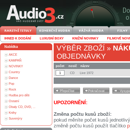
IHNED K DODÁNÍ
LUXUSNÍ BOXY
KNIŽNÍ NOVINKY
FILMOVÉ NOV
VÝBĚR ZBOŽÍ
»
NÁK
Nabídka
OBJEDNÁVKY
AKCE
KAMPAŇ
počet
nosič
název
NOVINKY
Country
CD
Live 1972
Dance
Pop
Rock
Hudba pro děti
Ostatní
UPOZORNĚNÍ:
Obaly CD, DVD, ...
Knihy
Změna počtu kusů zboží:
Suvenýry
pokud měníte počet kusů jednotliv
změně počtu kusů použít tlačítko
p