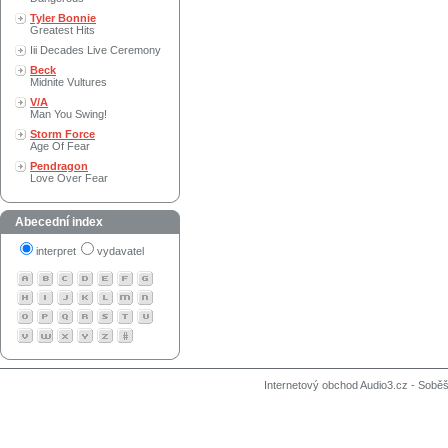
Tyler Bonnie
Greatest Hits
Iii Decades Live Ceremony
Beck
Midnite Vultures
V/A
Man You Swing!
Storm Force
Age Of Fear
Pendragon
Love Over Fear
Abecední index
interpret
vydavatel
Internetový obchod Audio3.cz - Soběši