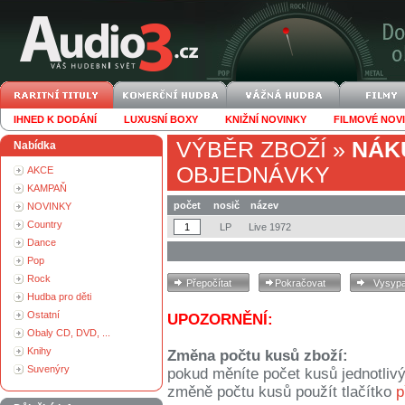
IHNED K DODÁNÍ
LUXUSNÍ BOXY
KNIŽNÍ NOVINKY
FILMOVÉ NOV
VÝBĚR ZBOŽÍ
»
NÁK
Nabídka
OBJEDNÁVKY
AKCE
KAMPAŇ
počet
nosič
název
NOVINKY
Country
LP
Live 1972
Dance
Pop
Rock
Hudba pro děti
Ostatní
UPOZORNĚNÍ:
Obaly CD, DVD, ...
Knihy
Změna počtu kusů zboží:
Suvenýry
pokud měníte počet kusů jednotliv
změně počtu kusů použít tlačítko
p