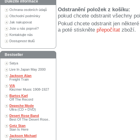
Důležité informace
Odstranění položek z košíku:
Ochrana osobních údajů
pokud chcete odstranit všechny po
Obchodní podmínky
Jak nakupovat
Pokud chcete odstranit jen někter
Jste u nás poprvé?
a poté stiskněte
přepočítat
zboží.
Kontaktujte nás
Dostupnost titulů
Bestseller
Satya
Live In Japan May 2000
Jackson Alan
Freight Train
V/A
Klezmer Music 1908-1927
Bartos Karl
Off The Record
Depeche Mode
Ultra (CD + DVD)
Desert Rose Band
Best Of The Desert Rose..
Getz Stan
Stan Is Here
Jackson Michael
Dangerous