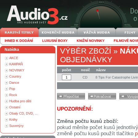
IHNED K DODÁNÍ
LUXUSNÍ BOXY
KNIŽNÍ NOVINKY
FILMOVÉ NOV
VÝBĚR ZBOŽÍ
»
NÁK
Nabídka
OBJEDNÁVKY
AKCE
KAMPAŇ
počet
nosič
název
NOVINKY
Country
CD
8 Tips For Catastrophe Livi
Dance
Pop
Rock
Hudba pro děti
Ostatní
UPOZORNĚNÍ:
Obaly CD, DVD, ...
Knihy
Změna počtu kusů zboží:
Suvenýry
pokud měníte počet kusů jednotliv
změně počtu kusů použít tlačítko
p