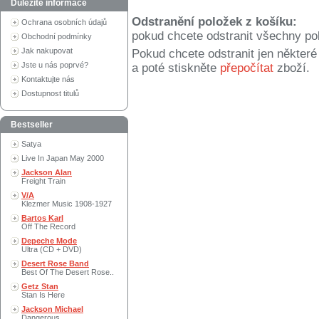
Důležité informace
Odstranění položek z košíku:
Ochrana osobních údajů
pokud chcete odstranit všechny po
Obchodní podmínky
Jak nakupovat
Pokud chcete odstranit jen někter
Jste u nás poprvé?
a poté stiskněte
přepočítat
zboží.
Kontaktujte nás
Dostupnost titulů
Bestseller
Satya
Live In Japan May 2000
Jackson Alan
Freight Train
V/A
Klezmer Music 1908-1927
Bartos Karl
Off The Record
Depeche Mode
Ultra (CD + DVD)
Desert Rose Band
Best Of The Desert Rose..
Getz Stan
Stan Is Here
Jackson Michael
Dangerous