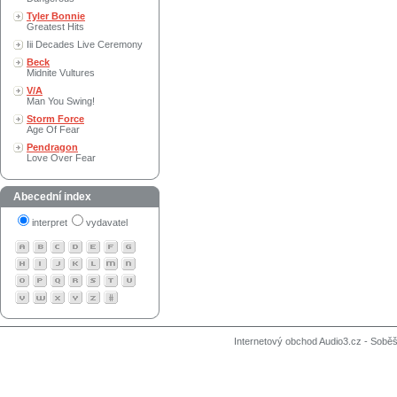
Tyler Bonnie
Greatest Hits
Iii Decades Live Ceremony
Beck
Midnite Vultures
V/A
Man You Swing!
Storm Force
Age Of Fear
Pendragon
Love Over Fear
Abecední index
interpret
vydavatel
Internetový obchod Audio3.cz - Soběši