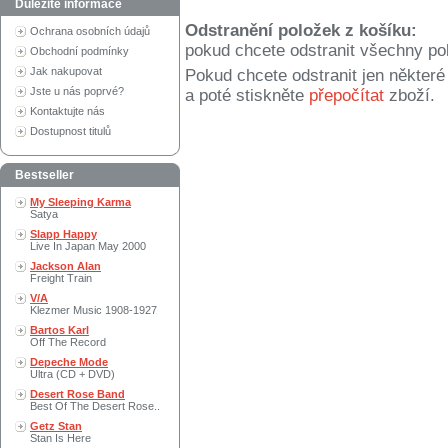
Důležité informace
Odstranění položek z košíku:
Ochrana osobních údajů
pokud chcete odstranit všechny po
Obchodní podmínky
Jak nakupovat
Pokud chcete odstranit jen někter
Jste u nás poprvé?
a poté stiskněte
přepočítat
zboží.
Kontaktujte nás
Dostupnost titulů
Bestseller
My Sleeping Karma
Satya
Slapp Happy
Live In Japan May 2000
Jackson Alan
Freight Train
V/A
Klezmer Music 1908-1927
Bartos Karl
Off The Record
Depeche Mode
Ultra (CD + DVD)
Desert Rose Band
Best Of The Desert Rose..
Getz Stan
Stan Is Here