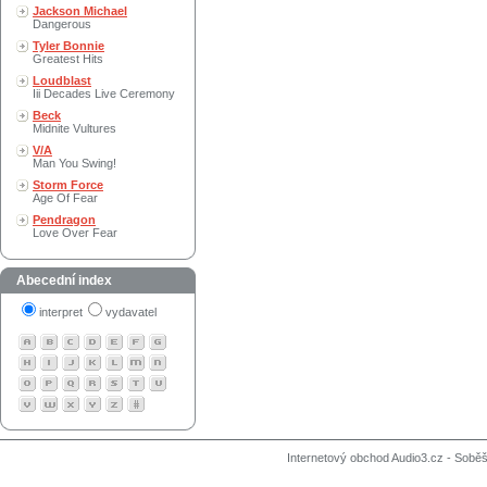
Jackson Michael
Dangerous
Tyler Bonnie
Greatest Hits
Loudblast
Iii Decades Live Ceremony
Beck
Midnite Vultures
V/A
Man You Swing!
Storm Force
Age Of Fear
Pendragon
Love Over Fear
Abecední index
interpret
vydavatel
Internetový obchod Audio3.cz - Soběši