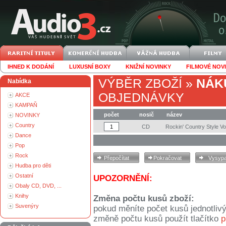
IHNED K DODÁNÍ
LUXUSNÍ BOXY
KNIŽNÍ NOVINKY
FILMOVÉ NOV
VÝBĚR ZBOŽÍ
»
NÁK
Nabídka
OBJEDNÁVKY
AKCE
KAMPAŇ
počet
nosič
název
NOVINKY
Country
CD
Rockin' Country Style Vo
Dance
Pop
Rock
Hudba pro děti
Ostatní
UPOZORNĚNÍ:
Obaly CD, DVD, ...
Knihy
Změna počtu kusů zboží:
Suvenýry
pokud měníte počet kusů jednotliv
změně počtu kusů použít tlačítko
p