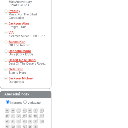
30th Anniversary
3xSACD+DVD
Prodigy
Music For The Jilted
Generation
Jackson Alan
Freight Train
V/A
Klezmer Music 1908-1927
Bartos Karl
Off The Record
Depeche Mode
Ultra (CD + DVD)
Desert Rose Band
Best Of The Desert Rose..
Getz Stan
Stan Is Here
Jackson Michael
Dangerous
Abecední index
interpret
vydavatel