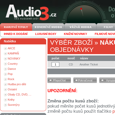
IHNED K DODÁNÍ
LUXUSNÍ BOXY
KNIŽNÍ NOVINKY
FILMOVÉ NOV
VÝBĚR ZBOŽÍ
»
NÁK
Nabídka
OBJEDNÁVKY
AKCE
KAMPAŇ
počet
nosič
název
NOVINKY
Country
CD
Another Ticket
Dance
Pop
Rock
Hudba pro děti
Ostatní
UPOZORNĚNÍ:
Obaly CD, DVD, ...
Knihy
Změna počtu kusů zboží:
Suvenýry
pokud měníte počet kusů jednotliv
změně počtu kusů použít tlačítko
p