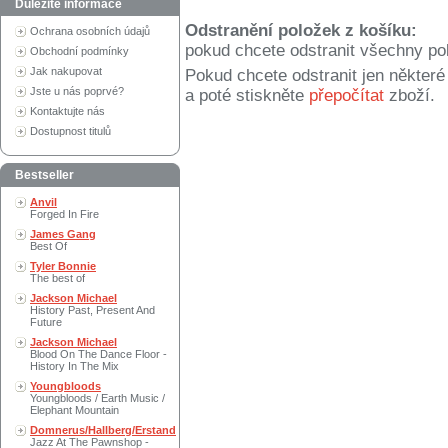
Důležité informace
Odstranění položek z košíku:
Ochrana osobních údajů
pokud chcete odstranit všechny po
Obchodní podmínky
Jak nakupovat
Pokud chcete odstranit jen někter
Jste u nás poprvé?
a poté stiskněte
přepočítat
zboží.
Kontaktujte nás
Dostupnost titulů
Bestseller
Anvil
Forged In Fire
James Gang
Best Of
Tyler Bonnie
The best of
Jackson Michael
History Past, Present And
Future
Jackson Michael
Blood On The Dance Floor -
History In The Mix
Youngbloods
Youngbloods / Earth Music /
Elephant Mountain
Domnerus/Hallberg/Erstand
Jazz At The Pawnshop -