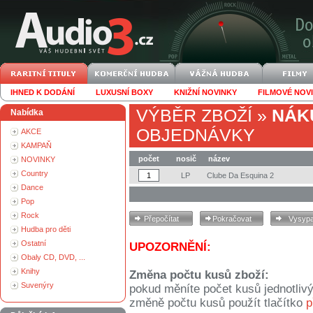
IHNED K DODÁNÍ
LUXUSNÍ BOXY
KNIŽNÍ NOVINKY
FILMOVÉ NOV
VÝBĚR ZBOŽÍ
»
NÁK
Nabídka
OBJEDNÁVKY
AKCE
KAMPAŇ
počet
nosič
název
NOVINKY
Country
LP
Clube Da Esquina 2
Dance
Pop
Rock
Hudba pro děti
Ostatní
UPOZORNĚNÍ:
Obaly CD, DVD, ...
Knihy
Změna počtu kusů zboží:
Suvenýry
pokud měníte počet kusů jednotliv
změně počtu kusů použít tlačítko
p