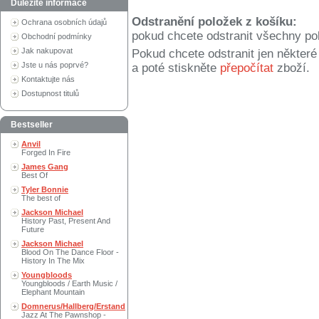
Důležité informace
Odstranění položek z košíku:
Ochrana osobních údajů
pokud chcete odstranit všechny po
Obchodní podmínky
Jak nakupovat
Pokud chcete odstranit jen někter
Jste u nás poprvé?
a poté stiskněte
přepočítat
zboží.
Kontaktujte nás
Dostupnost titulů
Bestseller
Anvil
Forged In Fire
James Gang
Best Of
Tyler Bonnie
The best of
Jackson Michael
History Past, Present And
Future
Jackson Michael
Blood On The Dance Floor -
History In The Mix
Youngbloods
Youngbloods / Earth Music /
Elephant Mountain
Domnerus/Hallberg/Erstand
Jazz At The Pawnshop -