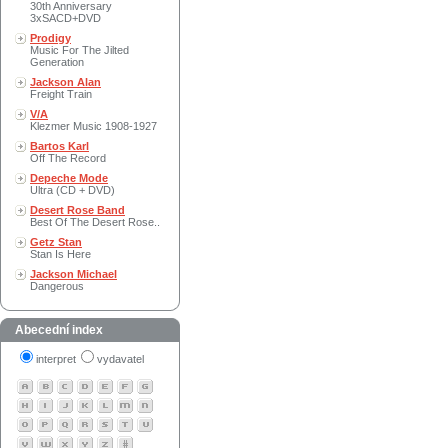
30th Anniversary
3xSACD+DVD
Prodigy
Music For The Jilted
Generation
Jackson Alan
Freight Train
V/A
Klezmer Music 1908-1927
Bartos Karl
Off The Record
Depeche Mode
Ultra (CD + DVD)
Desert Rose Band
Best Of The Desert Rose..
Getz Stan
Stan Is Here
Jackson Michael
Dangerous
Abecední index
interpret
vydavatel