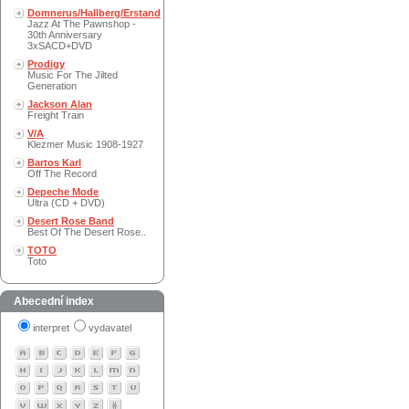
Domnerus/Hallberg/Erstand
Jazz At The Pawnshop -
30th Anniversary
3xSACD+DVD
Prodigy
Music For The Jilted
Generation
Jackson Alan
Freight Train
V/A
Klezmer Music 1908-1927
Bartos Karl
Off The Record
Depeche Mode
Ultra (CD + DVD)
Desert Rose Band
Best Of The Desert Rose..
TOTO
Toto
Abecední index
interpret
vydavatel