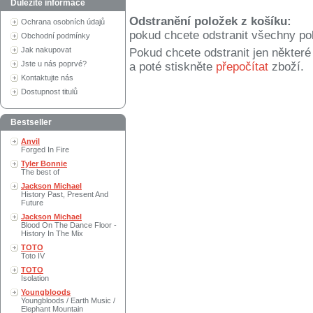
Důležité informace
Odstranění položek z košíku:
Ochrana osobních údajů
pokud chcete odstranit všechny po
Obchodní podmínky
Jak nakupovat
Pokud chcete odstranit jen někter
Jste u nás poprvé?
a poté stiskněte
přepočítat
zboží.
Kontaktujte nás
Dostupnost titulů
Bestseller
Anvil
Forged In Fire
Tyler Bonnie
The best of
Jackson Michael
History Past, Present And
Future
Jackson Michael
Blood On The Dance Floor -
History In The Mix
TOTO
Toto IV
TOTO
Isolation
Youngbloods
Youngbloods / Earth Music /
Elephant Mountain