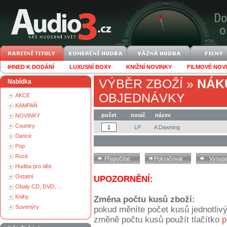
IHNED K DODÁNÍ
LUXUSNÍ BOXY
KNIŽNÍ NOVINKY
FILMOVÉ NOV
VÝBĚR ZBOŽÍ
»
NÁK
Nabídka
OBJEDNÁVKY
AKCE
KAMPAŇ
počet
nosič
název
NOVINKY
Country
LP
A Dawning
Dance
Pop
Rock
Hudba pro děti
Ostatní
UPOZORNĚNÍ:
Obaly CD, DVD, ...
Knihy
Změna počtu kusů zboží:
Suvenýry
pokud měníte počet kusů jednotliv
změně počtu kusů použít tlačítko
p