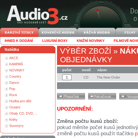
IHNED K DODÁNÍ
LUXUSNÍ BOXY
KNIŽNÍ NOVINKY
FILMOVÉ NOV
VÝBĚR ZBOŽÍ
»
NÁK
Nabídka
OBJEDNÁVKY
AKCE
KAMPAŇ
počet
nosič
název
NOVINKY
Country
CD
The New Order
Dance
Pop
Rock
Hudba pro děti
Ostatní
UPOZORNĚNÍ:
Obaly CD, DVD, ...
Knihy
Změna počtu kusů zboží:
Suvenýry
pokud měníte počet kusů jednotliv
změně počtu kusů použít tlačítko
p