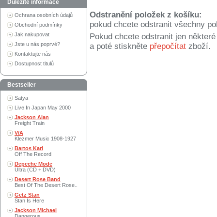
Důležité informace
Odstranění položek z košíku:
Ochrana osobních údajů
pokud chcete odstranit všechny po
Obchodní podmínky
Jak nakupovat
Pokud chcete odstranit jen někter
Jste u nás poprvé?
a poté stiskněte
přepočítat
zboží.
Kontaktujte nás
Dostupnost titulů
Bestseller
Satya
Live In Japan May 2000
Jackson Alan
Freight Train
V/A
Klezmer Music 1908-1927
Bartos Karl
Off The Record
Depeche Mode
Ultra (CD + DVD)
Desert Rose Band
Best Of The Desert Rose..
Getz Stan
Stan Is Here
Jackson Michael
Dangerous