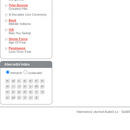
Tyler Bonnie
Greatest Hits
Iii Decades Live Ceremony
Beck
Midnite Vultures
V/A
Man You Swing!
Storm Force
Age Of Fear
Pendragon
Love Over Fear
Abecední index
interpret
vydavatel
Internetový obchod Audio3.cz - Soběši