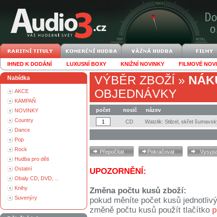
IHNED K DODÁNÍ
LUXUSNÍ BOXY
KNIŽNÍ NOVINKY
FILMOVÉ NOV
VÝBĚR ZBOŽÍ
»
NÁK
Nabídka
OBJEDNÁVKY
AKCE
KAMPAŇ
počet
nosič
název
NOVINKY
Country
CD
Watzlik: Stilzel, skřet šumavs
Dance
Pop
Rock
Hudba pro děti
Ostatní
UPOZORNĚNÍ:
Obaly CD, DVD, ...
Knihy
Změna počtu kusů zboží:
Suvenýry
pokud měníte počet kusů jednotliv
změně počtu kusů použít tlačítko
p