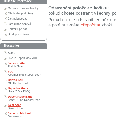
Důležité informace
Odstranění položek z košíku:
Ochrana osobních údajů
pokud chcete odstranit všechny po
Obchodní podmínky
Jak nakupovat
Pokud chcete odstranit jen někter
Jste u nás poprvé?
a poté stiskněte
přepočítat
zboží.
Kontaktujte nás
Dostupnost titulů
Bestseller
Satya
Live In Japan May 2000
Jackson Alan
Freight Train
V/A
Klezmer Music 1908-1927
Bartos Karl
Off The Record
Depeche Mode
Ultra (CD + DVD)
Desert Rose Band
Best Of The Desert Rose..
Getz Stan
Stan Is Here
Jackson Michael
Dangerous