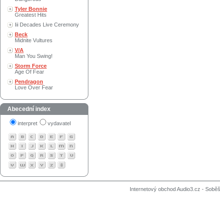
Tyler Bonnie
Greatest Hits
Iii Decades Live Ceremony
Beck
Midnite Vultures
V/A
Man You Swing!
Storm Force
Age Of Fear
Pendragon
Love Over Fear
Abecední index
interpret
vydavatel
Internetový obchod Audio3.cz - Soběši