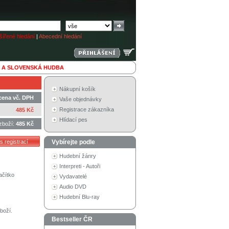
ířené hledání
|
Abecední hledání
 A SLOVENSKÁ HUDBA
Nákupní košík
cena vč. DPH
Vaše objednávky
Registrace zákazníka
485 Kč
Hlídací pes
zboží:
485 Kč
Vybírejte podle
Hudební žánry
Interpreti - Autoři
ačítko
Vydavatelé
Audio DVD
Hudební Blu-ray
boží.
Bestseller ČR