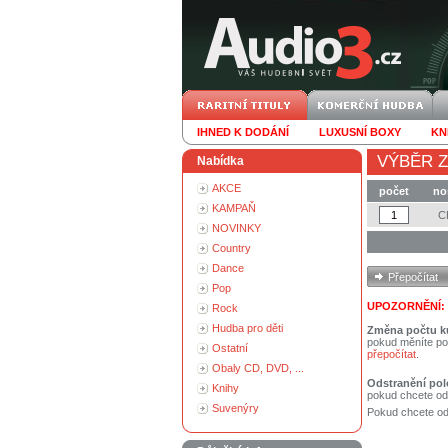
IHNED K DODÁNÍ
LUXUSNÍ BOXY
KN
VÝBĚR Z
Nabídka
AKCE
počet
no
KAMPAŇ
C
NOVINKY
Country
Dance
Pop
UPOZORNĚNÍ:
Rock
Hudba pro děti
Změna počtu k
pokud měníte po
Ostatní
přepočítat
.
Obaly CD, DVD, ...
Odstranění pol
Knihy
pokud chcete od
Suvenýry
Pokud chcete ods