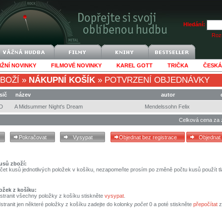
Hledání:
Rozš
IŽNÍ NOVINKY
FILMOVÉ NOVINKY
KAREL GOTT
TRIČKA
ČESKÁ
BOŽÍ
»
NÁKUPNÍ KOŠÍK
»
POTVRZENÍ OBJEDNÁVKY
sič
název
autor
D
A Midsummer Night's Dream
Mendelssohn Felix
Celková cena za 
usů zboží:
čet kusů jednotlivých položek v košíku, nezapomeňte prosím po změně počtu kusů použít tl
ožek z košíku:
stranit všechny položky z košíku stiskněte
vysypat
.
tranit jen některé položky z košíku zadejte do kolonky
počet
0 a poté stiskněte
přepočítat
z