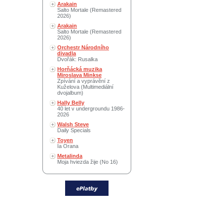
Arakain
Salto Mortale (Remastered
2026)
Arakain
Salto Mortale (Remastered
2026)
Orchestr Národního
divadla
Dvořák: Rusalka
Horňácká muzika
Miroslava Minkse
Zpívání a vyprávění z
Kuželova (Multimediální
dvojalbum)
Hally Belly
40 let v undergroundu 1986-
2026
Walsh Steve
Daily Specials
Toyen
Ia Orana
Metalinda
Moja hviezda žije (No 16)