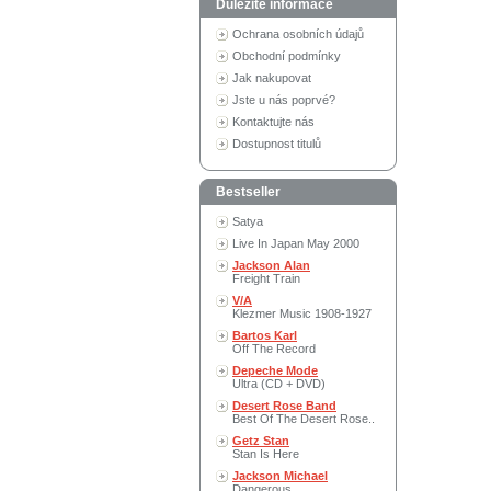
Důležité informace
Ochrana osobních údajů
Obchodní podmínky
Jak nakupovat
Jste u nás poprvé?
Kontaktujte nás
Dostupnost titulů
Bestseller
Satya
Live In Japan May 2000
Jackson Alan
Freight Train
V/A
Klezmer Music 1908-1927
Bartos Karl
Off The Record
Depeche Mode
Ultra (CD + DVD)
Desert Rose Band
Best Of The Desert Rose..
Getz Stan
Stan Is Here
Jackson Michael
Dangerous