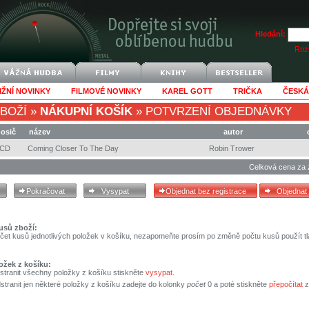
Hledání:
Rozš
IŽNÍ NOVINKY
FILMOVÉ NOVINKY
KAREL GOTT
TRIČKA
ČESKÁ
BOŽÍ
»
NÁKUPNÍ KOŠÍK
»
POTVRZENÍ OBJEDNÁVKY
osič
název
autor
CD
Coming Closer To The Day
Robin Trower
Celková cena za 
usů zboží:
čet kusů jednotlivých položek v košíku, nezapomeňte prosím po změně počtu kusů použít tl
ožek z košíku:
stranit všechny položky z košíku stiskněte
vysypat
.
tranit jen některé položky z košíku zadejte do kolonky
počet
0 a poté stiskněte
přepočítat
z