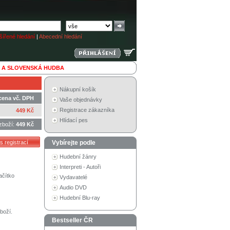
ířené hledání
|
Abecední hledání
 A SLOVENSKÁ HUDBA
Nákupní košík
cena vč. DPH
Vaše objednávky
Registrace zákazníka
449 Kč
Hlídací pes
zboží:
449 Kč
Vybírejte podle
Hudební žánry
Interpreti - Autoři
ačítko
Vydavatelé
Audio DVD
Hudební Blu-ray
boží.
Bestseller ČR