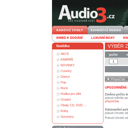
IHNED K DODÁNÍ
LUXUSNÍ BOXY
KN
VÝBĚR Z
Nabídka
AKCE
počet
n
KAMPAŇ
NOVINKY
Country
Dance
Pop
UPOZORNĚNÍ:
Rock
Hudba pro děti
Změna počtu k
pokud měníte po
Ostatní
přepočítat
.
Obaly CD, DVD, ...
Odstranění pol
Knihy
pokud chcete od
Suvenýry
Pokud chcete ods