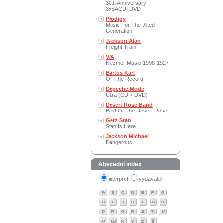
30th Anniversary
3xSACD+DVD
Prodigy
Music For The Jilted
Generation
Jackson Alan
Freight Train
V/A
Klezmer Music 1908-1927
Bartos Karl
Off The Record
Depeche Mode
Ultra (CD + DVD)
Desert Rose Band
Best Of The Desert Rose..
Getz Stan
Stan Is Here
Jackson Michael
Dangerous
Abecední index
interpret
vydavatel