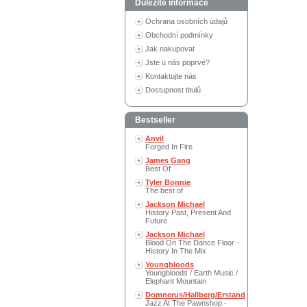
Důležité informace
Ochrana osobních údajů
Obchodní podmínky
Jak nakupovat
Jste u nás poprvé?
Kontaktujte nás
Dostupnost titulů
Bestseller
Anvil
Forged In Fire
James Gang
Best Of
Tyler Bonnie
The best of
Jackson Michael
History Past, Present And
Future
Jackson Michael
Blood On The Dance Floor -
History In The Mix
Youngbloods
Youngbloods / Earth Music /
Elephant Mountain
Domnerus/Hallberg/Erstand
Jazz At The Pawnshop -