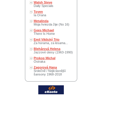
Walsh Steve
Daily Specials
Toyen
Ia Orana
Metalinda
Moja hviezda žije (No 16)
Gees Michael
There Is Home
Emil Viklický Trio
Za horama, za lesama...
Blehárová Helena
Jazzové útesy (1963-1990)
Prokop Michal
Ostraka
Zagorová Hana
Srdečně / Nejkrásnější
šansony 1968-2018