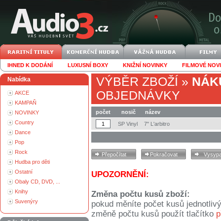
IHNED K DODÁNÍ
LUXUSNÍ BOXY
KNIŽNÍ NOVINKY
FILMOVÉ NOV
VÝBĚR ZBOŽÍ
»
NÁK
Nabídka
OBJEDNÁVKY
AKCE
KAMPAŇ
počet
nosič
název
NOVINKY
Country
SP Vinyl
7" L'arbitro
Dance
Pop
Rock
Hudba pro děti
Ostatní
UPOZORNĚNÍ:
Obaly CD, DVD, ...
Knihy
Změna počtu kusů zboží:
Suvenýry
pokud měníte počet kusů jednotliv
změně počtu kusů použít tlačítko
p