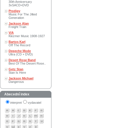
30th Anniversary
3xSACD+DVD
Prodigy
Music For The Jilted
Generation
Jackson Alan
Freight Train
V/A
Klezmer Music 1908-1927
Bartos Karl
Off The Record
Depeche Mode
Ultra (CD + DVD)
Desert Rose Band
Best Of The Desert Rose..
Getz Stan
Stan Is Here
Jackson Michael
Dangerous
Abecední index
interpret
vydavatel