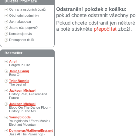
Důležité informace
Odstranění položek z košíku:
Ochrana osobních údajů
pokud chcete odstranit všechny po
Obchodní podmínky
Jak nakupovat
Pokud chcete odstranit jen někter
Jste u nás poprvé?
a poté stiskněte
přepočítat
zboží.
Kontaktujte nás
Dostupnost titulů
Bestseller
Anvil
Forged In Fire
James Gang
Best Of
Tyler Bonnie
The best of
Jackson Michael
History Past, Present And
Future
Jackson Michael
Blood On The Dance Floor -
History In The Mix
Youngbloods
Youngbloods / Earth Music /
Elephant Mountain
Domnerus/Hallberg/Erstand
Jazz At The Pawnshop -