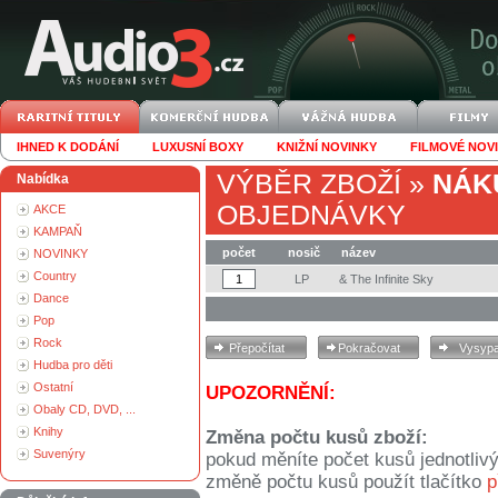
IHNED K DODÁNÍ
LUXUSNÍ BOXY
KNIŽNÍ NOVINKY
FILMOVÉ NOV
VÝBĚR ZBOŽÍ
»
NÁK
Nabídka
OBJEDNÁVKY
AKCE
KAMPAŇ
počet
nosič
název
NOVINKY
Country
LP
& The Infinite Sky
Dance
Pop
Rock
Hudba pro děti
Ostatní
UPOZORNĚNÍ:
Obaly CD, DVD, ...
Knihy
Změna počtu kusů zboží:
Suvenýry
pokud měníte počet kusů jednotliv
změně počtu kusů použít tlačítko
p