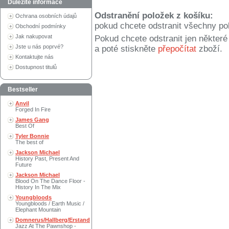
Důležité informace
Odstranění položek z košíku:
Ochrana osobních údajů
pokud chcete odstranit všechny po
Obchodní podmínky
Jak nakupovat
Pokud chcete odstranit jen někter
Jste u nás poprvé?
a poté stiskněte
přepočítat
zboží.
Kontaktujte nás
Dostupnost titulů
Bestseller
Anvil
Forged In Fire
James Gang
Best Of
Tyler Bonnie
The best of
Jackson Michael
History Past, Present And
Future
Jackson Michael
Blood On The Dance Floor -
History In The Mix
Youngbloods
Youngbloods / Earth Music /
Elephant Mountain
Domnerus/Hallberg/Erstand
Jazz At The Pawnshop -