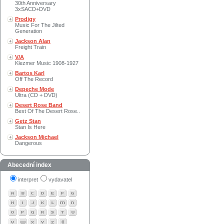
30th Anniversary
3xSACD+DVD
Prodigy
Music For The Jilted
Generation
Jackson Alan
Freight Train
V/A
Klezmer Music 1908-1927
Bartos Karl
Off The Record
Depeche Mode
Ultra (CD + DVD)
Desert Rose Band
Best Of The Desert Rose..
Getz Stan
Stan Is Here
Jackson Michael
Dangerous
Abecední index
interpret
vydavatel