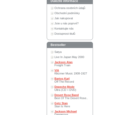
Důležité informace
Ochrana osobních údajů
Obchodní podmínky
Jak nakupovat
Jste u nás poprvé?
Kontaktujte nás
Dostupnost titulů
Bestseller
Satya
Live In Japan May 2000
Jackson Alan
Freight Train
V/A
Klezmer Music 1908-1927
Bartos Karl
Off The Record
Depeche Mode
Ultra (CD + DVD)
Desert Rose Band
Best Of The Desert Rose..
Getz Stan
Stan Is Here
Jackson Michael
Dangerous