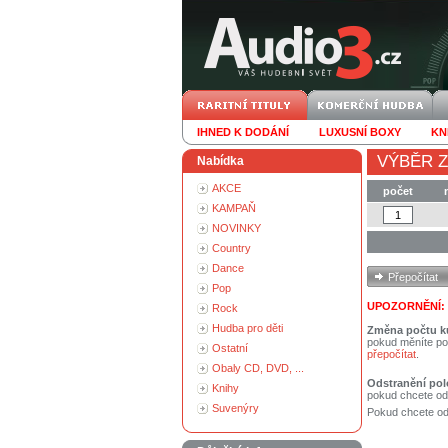
IHNED K DODÁNÍ
LUXUSNÍ BOXY
KN
VÝBĚR Z
Nabídka
AKCE
počet
KAMPAŇ
NOVINKY
Country
Dance
Pop
UPOZORNĚNÍ:
Rock
Hudba pro děti
Změna počtu k
pokud měníte po
Ostatní
přepočítat
.
Obaly CD, DVD, ...
Odstranění pol
Knihy
pokud chcete od
Suvenýry
Pokud chcete ods