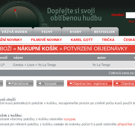
Hledání:
Rozš
IŽNÍ NOVINKY
FILMOVÉ NOVINKY
KAREL GOTT
TRIČKA
ČESKÁ
BOŽÍ
»
NÁKUPNÍ KOŠÍK
»
POTVRZENÍ OBJEDNÁVKY
nosič
název
autor
LP
Genius + Love = Yo La Tengo
Yo La Tengo
Celková cena za 
usů zboží:
čet kusů jednotlivých položek v košíku, nezapomeňte prosím po změně počtu kusů použít tl
ožek z košíku:
stranit všechny položky z košíku stiskněte
vysypat
.
tranit jen některé položky z košíku zadejte do kolonky
počet
0 a poté stiskněte
přepočítat
z