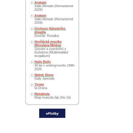
Arakain
Salto Mortale (Remastered
2026)
Arakain
Salto Mortale (Remastered
2026)
Orchestr Národního
divadla
Dvořák: Rusalka
Horňácká muzika
Miroslava Minkse
Zpívání a vyprávění z
Kuželova (Multimediální
dvojalbum)
Hally Belly
40 let v undergroundu 1986-
2026
Walsh Steve
Daily Specials
Toyen
Ia Orana
Metalinda
Moja hviezda žije (No 16)