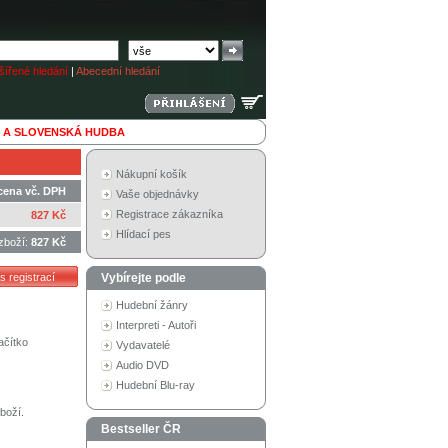
ířené hledání
|
Abecední hledání
 A SLOVENSKÁ HUDBA
Nákupní košík
cena vč. DPH
Vaše objednávky
Registrace zákazníka
827 Kč
Hlídací pes
zboží:
827 Kč
Vybírejte podle
Hudební žánry
Interpreti - Autoři
ačítko
Vydavatelé
Audio DVD
Hudební Blu-ray
boží.
Bestseller ČR