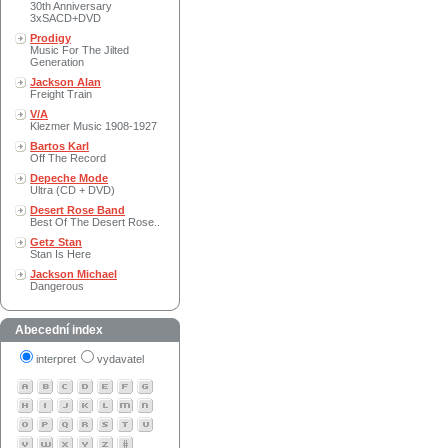
30th Anniversary
3xSACD+DVD
Prodigy
Music For The Jilted
Generation
Jackson Alan
Freight Train
V/A
Klezmer Music 1908-1927
Bartos Karl
Off The Record
Depeche Mode
Ultra (CD + DVD)
Desert Rose Band
Best Of The Desert Rose..
Getz Stan
Stan Is Here
Jackson Michael
Dangerous
Abecední index
interpret
vydavatel