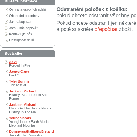
Důležité informace
Odstranění položek z košíku:
Ochrana osobních údajů
pokud chcete odstranit všechny po
Obchodní podmínky
Jak nakupovat
Pokud chcete odstranit jen někter
Jste u nás poprvé?
a poté stiskněte
přepočítat
zboží.
Kontaktujte nás
Dostupnost titulů
Bestseller
Anvil
Forged In Fire
James Gang
Best Of
Tyler Bonnie
The best of
Jackson Michael
History Past, Present And
Future
Jackson Michael
Blood On The Dance Floor -
History In The Mix
Youngbloods
Youngbloods / Earth Music /
Elephant Mountain
Domnerus/Hallberg/Erstand
Jazz At The Pawnshop -