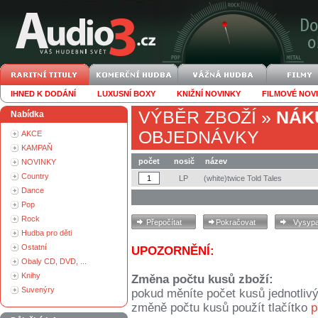
IHNED K DODÁNÍ
LUXUSNÍ BOXY
KNIŽNÍ NOVINKY
FILMOVÉ NOV
VÝBĚR ZBOŽÍ
»
NÁK
Nabídka
OBJEDNÁVKY
AKCE
KAMPAŇ
počet
nosič
název
NOVINKY
Country
LP
(white)twice Told Tales
Dance
Pop
Rock
Hudba pro děti
Ostatní
UPOZORNĚNÍ:
Obaly CD, DVD, ...
Knihy
Změna počtu kusů zboží:
Suvenýry
pokud měníte počet kusů jednotliv
změně počtu kusů použít tlačítko
p