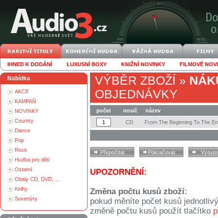
IHNED K DODÁNÍ
LUXUSNÍ BOXY
KNIŽNÍ NOVINKY
FILMOVÉ NOV
VÝBĚR ZBOŽÍ
»
NÁK
Nabídka
OBJEDNÁVKY
AKCE
KAMPAŇ
počet
nosič
název
NOVINKY
Country
CD
From The Beginning To The E
Dance
Pop
Rock
Hudba pro děti
Ostatní
UPOZORNĚNÍ:
Obaly CD, DVD, ...
Knihy
Změna počtu kusů zboží:
Suvenýry
pokud měníte počet kusů jednotliv
změně počtu kusů použít tlačítko
p