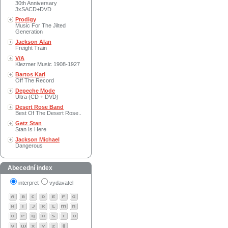
30th Anniversary
3xSACD+DVD
Prodigy
Music For The Jilted
Generation
Jackson Alan
Freight Train
V/A
Klezmer Music 1908-1927
Bartos Karl
Off The Record
Depeche Mode
Ultra (CD + DVD)
Desert Rose Band
Best Of The Desert Rose..
Getz Stan
Stan Is Here
Jackson Michael
Dangerous
Abecední index
interpret
vydavatel