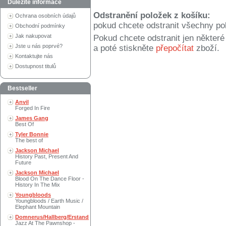
Důležité informace
Odstranění položek z košíku:
Ochrana osobních údajů
pokud chcete odstranit všechny po
Obchodní podmínky
Jak nakupovat
Pokud chcete odstranit jen někter
Jste u nás poprvé?
a poté stiskněte
přepočítat
zboží.
Kontaktujte nás
Dostupnost titulů
Bestseller
Anvil
Forged In Fire
James Gang
Best Of
Tyler Bonnie
The best of
Jackson Michael
History Past, Present And
Future
Jackson Michael
Blood On The Dance Floor -
History In The Mix
Youngbloods
Youngbloods / Earth Music /
Elephant Mountain
Domnerus/Hallberg/Erstand
Jazz At The Pawnshop -