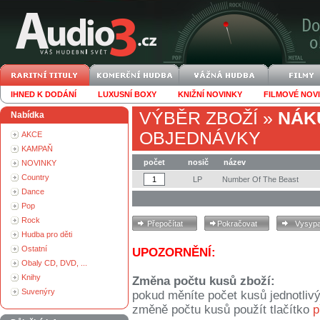
IHNED K DODÁNÍ
LUXUSNÍ BOXY
KNIŽNÍ NOVINKY
FILMOVÉ NOV
VÝBĚR ZBOŽÍ
»
NÁK
Nabídka
OBJEDNÁVKY
AKCE
KAMPAŇ
počet
nosič
název
NOVINKY
Country
LP
Number Of The Beast
Dance
Pop
Rock
Hudba pro děti
Ostatní
UPOZORNĚNÍ:
Obaly CD, DVD, ...
Knihy
Změna počtu kusů zboží:
Suvenýry
pokud měníte počet kusů jednotliv
změně počtu kusů použít tlačítko
p