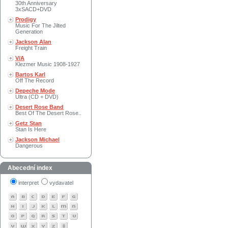
30th Anniversary
3xSACD+DVD
Prodigy
Music For The Jilted
Generation
Jackson Alan
Freight Train
V/A
Klezmer Music 1908-1927
Bartos Karl
Off The Record
Depeche Mode
Ultra (CD + DVD)
Desert Rose Band
Best Of The Desert Rose..
Getz Stan
Stan Is Here
Jackson Michael
Dangerous
Abecední index
interpret
vydavatel