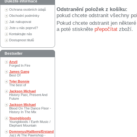
Důležité informace
Odstranění položek z košíku:
Ochrana osobních údajů
pokud chcete odstranit všechny po
Obchodní podmínky
Jak nakupovat
Pokud chcete odstranit jen někter
Jste u nás poprvé?
a poté stiskněte
přepočítat
zboží.
Kontaktujte nás
Dostupnost titulů
Bestseller
Anvil
Forged In Fire
James Gang
Best Of
Tyler Bonnie
The best of
Jackson Michael
History Past, Present And
Future
Jackson Michael
Blood On The Dance Floor -
History In The Mix
Youngbloods
Youngbloods / Earth Music /
Elephant Mountain
Domnerus/Hallberg/Erstand
Jazz At The Pawnshop -