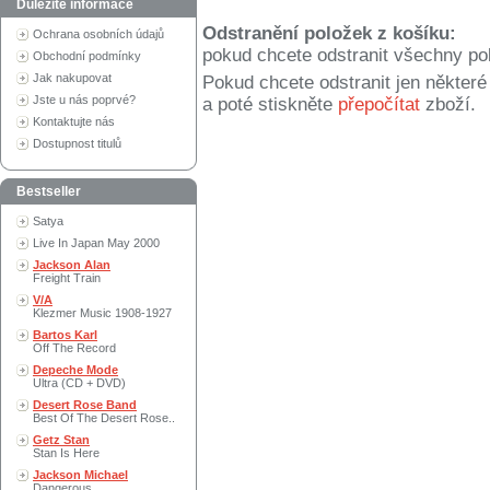
Důležité informace
Odstranění položek z košíku:
Ochrana osobních údajů
pokud chcete odstranit všechny po
Obchodní podmínky
Jak nakupovat
Pokud chcete odstranit jen někter
Jste u nás poprvé?
a poté stiskněte
přepočítat
zboží.
Kontaktujte nás
Dostupnost titulů
Bestseller
Satya
Live In Japan May 2000
Jackson Alan
Freight Train
V/A
Klezmer Music 1908-1927
Bartos Karl
Off The Record
Depeche Mode
Ultra (CD + DVD)
Desert Rose Band
Best Of The Desert Rose..
Getz Stan
Stan Is Here
Jackson Michael
Dangerous