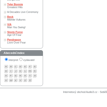
Tyler Bonnie
Greatest Hits
Iii Decades Live Ceremony
Beck
Midnite Vultures
V/A
Man You Swing!
Storm Force
Age Of Fear
Pendragon
Love Over Fear
Abecední index
interpret
vydavatel
Internetový obchod Audio3.cz - Soběši