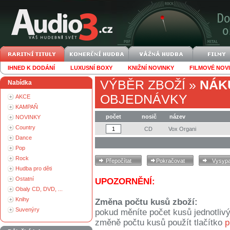
IHNED K DODÁNÍ
LUXUSNÍ BOXY
KNIŽNÍ NOVINKY
FILMOVÉ NOV
VÝBĚR ZBOŽÍ
»
NÁK
Nabídka
OBJEDNÁVKY
AKCE
KAMPAŇ
počet
nosič
název
NOVINKY
Country
CD
Vox Organi
Dance
Pop
Rock
Hudba pro děti
Ostatní
UPOZORNĚNÍ:
Obaly CD, DVD, ...
Knihy
Změna počtu kusů zboží:
Suvenýry
pokud měníte počet kusů jednotliv
změně počtu kusů použít tlačítko
p