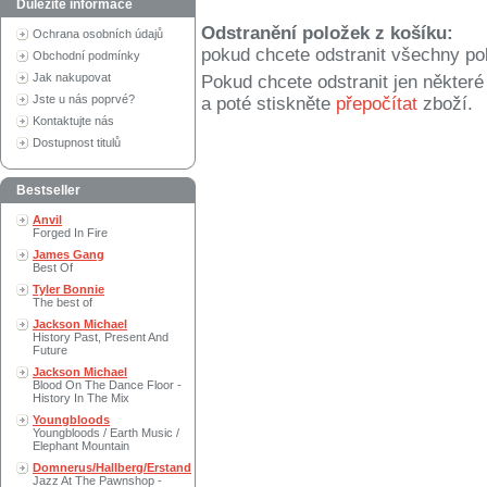
Důležité informace
Odstranění položek z košíku:
Ochrana osobních údajů
pokud chcete odstranit všechny po
Obchodní podmínky
Jak nakupovat
Pokud chcete odstranit jen někter
Jste u nás poprvé?
a poté stiskněte
přepočítat
zboží.
Kontaktujte nás
Dostupnost titulů
Bestseller
Anvil
Forged In Fire
James Gang
Best Of
Tyler Bonnie
The best of
Jackson Michael
History Past, Present And
Future
Jackson Michael
Blood On The Dance Floor -
History In The Mix
Youngbloods
Youngbloods / Earth Music /
Elephant Mountain
Domnerus/Hallberg/Erstand
Jazz At The Pawnshop -