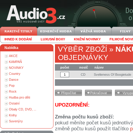
IHNED K DODÁNÍ
LUXUSNÍ BOXY
KNIŽNÍ NOVINKY
FILMOVÉ NOV
VÝBĚR ZBOŽÍ
»
NÁK
Nabídka
OBJEDNÁVKY
AKCE
KAMPAŇ
počet
nosič
název
NOVINKY
Country
CD
Svelteness Of Boogietude
Dance
Pop
Rock
Hudba pro děti
Ostatní
UPOZORNĚNÍ:
Obaly CD, DVD, ...
Knihy
Změna počtu kusů zboží:
Suvenýry
pokud měníte počet kusů jednotliv
změně počtu kusů použít tlačítko
p