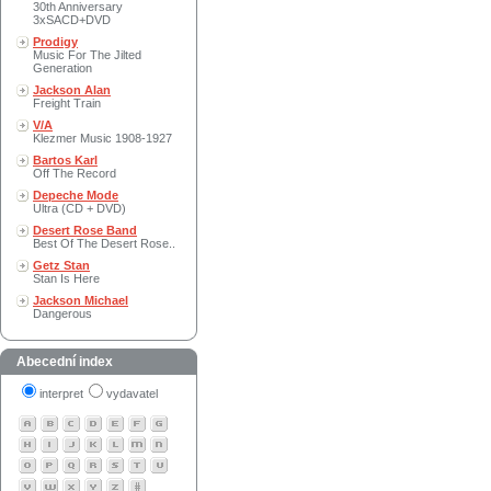
30th Anniversary
3xSACD+DVD
Prodigy
Music For The Jilted
Generation
Jackson Alan
Freight Train
V/A
Klezmer Music 1908-1927
Bartos Karl
Off The Record
Depeche Mode
Ultra (CD + DVD)
Desert Rose Band
Best Of The Desert Rose..
Getz Stan
Stan Is Here
Jackson Michael
Dangerous
Abecední index
interpret
vydavatel