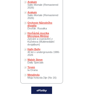
Arakain
Salto Mortale (Remastered
2026)
Arakain
Salto Mortale (Remastered
2026)
Orchestr Národního
divadla
Dvořák: Rusalka
Horňácká muzika
Miroslava Minkse
Zpívání a vyprávění z
Kuželova (Multimediální
dvojalbum)
Hally Belly
40 let v undergroundu 1986-
2026
Walsh Steve
Daily Specials
Toyen
Ia Orana
Metalinda
Moja hviezda žije (No 16)