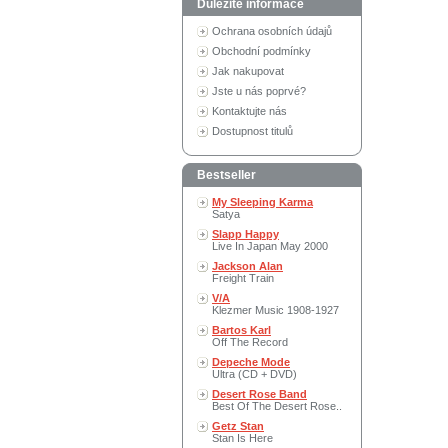
Důležité informace
Ochrana osobních údajů
Obchodní podmínky
Jak nakupovat
Jste u nás poprvé?
Kontaktujte nás
Dostupnost titulů
Bestseller
My Sleeping Karma
Satya
Slapp Happy
Live In Japan May 2000
Jackson Alan
Freight Train
V/A
Klezmer Music 1908-1927
Bartos Karl
Off The Record
Depeche Mode
Ultra (CD + DVD)
Desert Rose Band
Best Of The Desert Rose..
Getz Stan
Stan Is Here