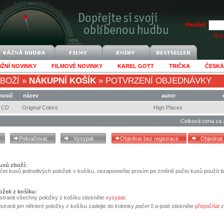
Hledání:
Rozš
IŽNÍ NOVINKY
FILMOVÉ NOVINKY
KAREL GOTT
TRIČKA
ČESKÁ
BOŽÍ
»
NÁKUPNÍ KOŠÍK
»
POTVRZENÍ OBJEDNÁVKY
nosič
název
autor
CD
Original Colors
High Places
Celková cena za 
usů zboží:
čet kusů jednotlivých položek v košíku, nezapomeňte prosím po změně počtu kusů použít tl
ožek z košíku:
stranit všechny položky z košíku stiskněte
vysypat
.
tranit jen některé položky z košíku zadejte do kolonky
počet
0 a poté stiskněte
přepočítat
z