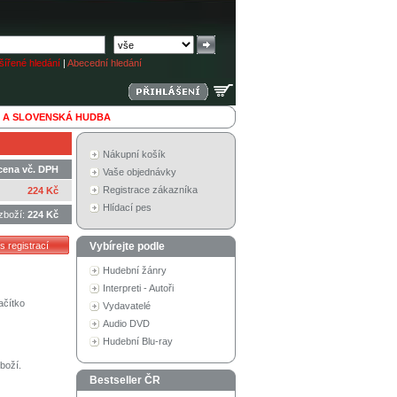
ířené hledání
|
Abecední hledání
 A SLOVENSKÁ HUDBA
Nákupní košík
cena vč. DPH
Vaše objednávky
Registrace zákazníka
224 Kč
Hlídací pes
zboží:
224 Kč
Vybírejte podle
Hudební žánry
Interpreti - Autoři
ačítko
Vydavatelé
Audio DVD
Hudební Blu-ray
boží.
Bestseller ČR