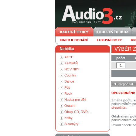
IHNED K DODÁNÍ
LUXUSNÍ BOXY
KN
VÝBĚR Z
Nabídka
AKCE
počet
KAMPAŇ
NOVINKY
Country
Dance
Pop
UPOZORNĚNÍ:
Rock
Hudba pro děti
Změna počtu k
pokud měníte po
Ostatní
přepočítat
.
Obaly CD, DVD, ...
Odstranění pol
Knihy
pokud chcete od
Suvenýry
Pokud chcete ods