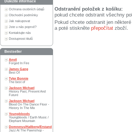
Důležité informace
Odstranění položek z košíku:
Ochrana osobních údajů
pokud chcete odstranit všechny po
Obchodní podmínky
Jak nakupovat
Pokud chcete odstranit jen někter
Jste u nás poprvé?
a poté stiskněte
přepočítat
zboží.
Kontaktujte nás
Dostupnost titulů
Bestseller
Anvil
Forged In Fire
James Gang
Best Of
Tyler Bonnie
The best of
Jackson Michael
History Past, Present And
Future
Jackson Michael
Blood On The Dance Floor -
History In The Mix
Youngbloods
Youngbloods / Earth Music /
Elephant Mountain
Domnerus/Hallberg/Erstand
Jazz At The Pawnshop -