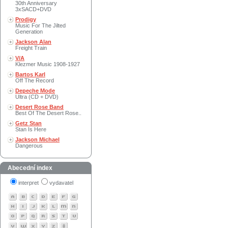
30th Anniversary
3xSACD+DVD
Prodigy
Music For The Jilted
Generation
Jackson Alan
Freight Train
V/A
Klezmer Music 1908-1927
Bartos Karl
Off The Record
Depeche Mode
Ultra (CD + DVD)
Desert Rose Band
Best Of The Desert Rose..
Getz Stan
Stan Is Here
Jackson Michael
Dangerous
Abecední index
interpret
vydavatel