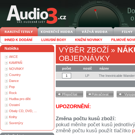
IHNED K DODÁNÍ
LUXUSNÍ BOXY
KNIŽNÍ NOVINKY
FILMOVÉ NOV
VÝBĚR ZBOŽÍ
»
NÁK
Nabídka
OBJEDNÁVKY
AKCE
KAMPAŇ
počet
nosič
název
NOVINKY
Country
LP
The Inextricable Wander
Dance
Pop
Rock
Hudba pro děti
Ostatní
UPOZORNĚNÍ:
Obaly CD, DVD, ...
Knihy
Změna počtu kusů zboží:
Suvenýry
pokud měníte počet kusů jednotliv
změně počtu kusů použít tlačítko
p