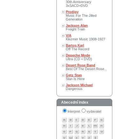
30th Anniversary
3xSACD+DVD
Prodigy
Music For The Jilted
Generation
Jackson Alan
Freight Train
V/A
Klezmer Music 1908-1927
Bartos Karl
Off The Record
Depeche Mode
Ultra (CD + DVD)
Desert Rose Band
Best Of The Desert Rose..
Getz Stan
Stan Is Here
Jackson Michael
Dangerous
Abecední index
interpret
vydavatel