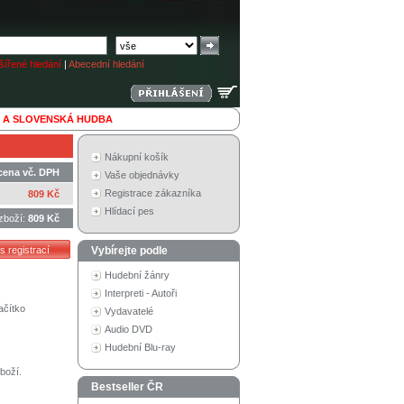
ířené hledání
|
Abecední hledání
 A SLOVENSKÁ HUDBA
Nákupní košík
cena vč. DPH
Vaše objednávky
Registrace zákazníka
809 Kč
Hlídací pes
zboží:
809 Kč
Vybírejte podle
Hudební žánry
Interpreti - Autoři
ačítko
Vydavatelé
Audio DVD
Hudební Blu-ray
boží.
Bestseller ČR