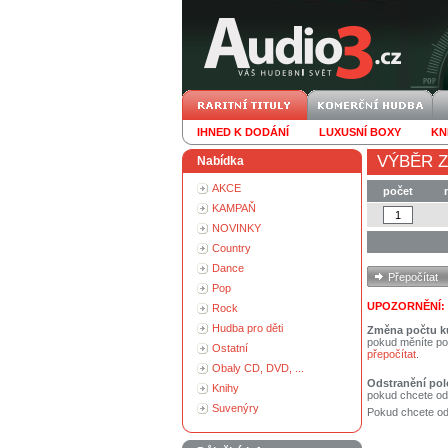
IHNED K DODÁNÍ
LUXUSNÍ BOXY
KN
VÝBĚR Z
Nabídka
AKCE
počet
KAMPAŇ
NOVINKY
Country
Dance
Pop
UPOZORNĚNÍ:
Rock
Hudba pro děti
Změna počtu k
pokud měníte po
Ostatní
přepočítat
.
Obaly CD, DVD, ...
Odstranění pol
Knihy
pokud chcete od
Suvenýry
Pokud chcete ods