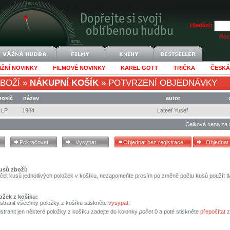
Hledání:
Rozš
IŽNÍ NOVINKY
FILMOVÉ NOVINKY
KAREL GOTT
TRIČKA
ČESKÁ
BOŽÍ
»
NÁKUPNÍ KOŠÍK
»
POTVRZENÍ OBJEDNÁVKY
nosič
název
autor
LP
1984
Lateef Yusef
Celková cena za 
usů zboží:
čet kusů jednotlivých položek v košíku, nezapomeňte prosím po změně počtu kusů použít tl
ožek z košíku:
stranit všechny položky z košíku stiskněte
vysypat
.
tranit jen některé položky z košíku zadejte do kolonky
počet
0 a poté stiskněte
přepočítat
z