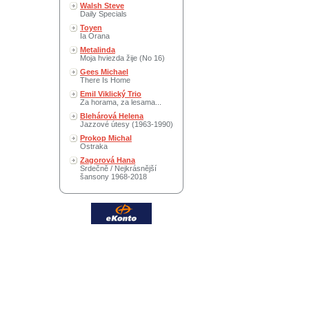
Walsh Steve
Daily Specials
Toyen
Ia Orana
Metalinda
Moja hviezda žije (No 16)
Gees Michael
There Is Home
Emil Viklický Trio
Za horama, za lesama...
Blehárová Helena
Jazzové útesy (1963-1990)
Prokop Michal
Ostraka
Zagorová Hana
Srdečně / Nejkrásnější
šansony 1968-2018