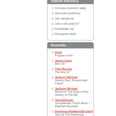
Důležité informace
Ochrana osobních údajů
Obchodní podmínky
Jak nakupovat
Jste u nás poprvé?
Kontaktujte nás
Dostupnost titulů
Bestseller
Anvil
Forged In Fire
James Gang
Best Of
Tyler Bonnie
The best of
Jackson Michael
History Past, Present And
Future
Jackson Michael
Blood On The Dance Floor -
History In The Mix
Youngbloods
Youngbloods / Earth Music /
Elephant Mountain
Domnerus/Hallberg/Erstand
Jazz At The Pawnshop -