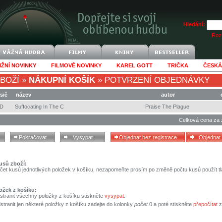
Hledání:
Rozš
IŽNÍ NOVINKY
FILMOVÉ NOVINKY
KAREL GOTT
TRIČKA
ČESKÁ
BOŽÍ
»
NÁKUPNÍ KOŠÍK
»
POTVRZENÍ OBJEDNÁVKY
sič
název
autor
CD
Suffocating In The C
Praise The Plague
Celková cena za 
usů zboží:
čet kusů jednotlivých položek v košíku, nezapomeňte prosím po změně počtu kusů použít tl
ožek z košíku:
stranit všechny položky z košíku stiskněte
vysypat
.
tranit jen některé položky z košíku zadejte do kolonky
počet
0 a poté stiskněte
přepočítat
z