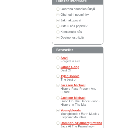
Důležité informace
Ochrana osobních údajů
Obchodní podmínky
Jak nakupovat
Jste u nás poprvé?
Kontaktujte nás
Dostupnost titulů
Bestseller
Anvil
Forged In Fire
James Gang
Best Of
Tyler Bonnie
The best of
Jackson Michael
History Past, Present And
Future
Jackson Michael
Blood On The Dance Floor -
History In The Mix
Youngbloods
Youngbloods / Earth Music /
Elephant Mountain
Domnerus/Hallberg/Erstand
Jazz At The Pawnshop -