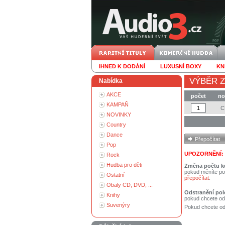
IHNED K DODÁNÍ
LUXUSNÍ BOXY
KN
VÝBĚR Z
Nabídka
AKCE
počet
no
KAMPAŇ
NOVINKY
Country
Dance
Pop
UPOZORNĚNÍ:
Rock
Hudba pro děti
Změna počtu k
pokud měníte po
Ostatní
přepočítat
.
Obaly CD, DVD, ...
Odstranění pol
Knihy
pokud chcete od
Suvenýry
Pokud chcete ods