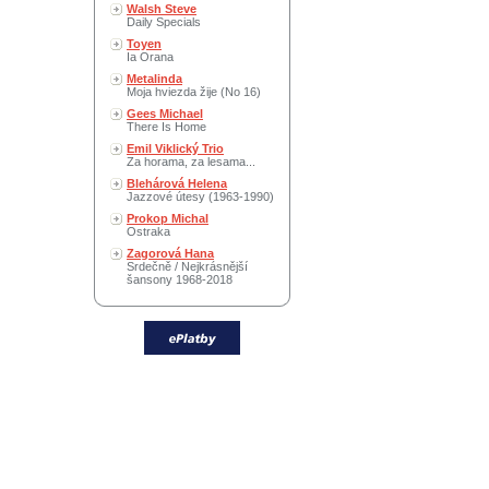
Walsh Steve
Daily Specials
Toyen
Ia Orana
Metalinda
Moja hviezda žije (No 16)
Gees Michael
There Is Home
Emil Viklický Trio
Za horama, za lesama...
Blehárová Helena
Jazzové útesy (1963-1990)
Prokop Michal
Ostraka
Zagorová Hana
Srdečně / Nejkrásnější
šansony 1968-2018