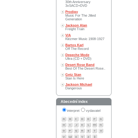
30th Anniversary
3xSACD+DVD
Prodigy
Music For The Jilted
Generation
Jackson Alan
Freight Train
V/A
Klezmer Music 1908-1927
Bartos Karl
Off The Record
Depeche Mode
Ultra (CD + DVD)
Desert Rose Band
Best Of The Desert Rose..
Getz Stan
Stan Is Here
Jackson Michael
Dangerous
Abecední index
interpret
vydavatel