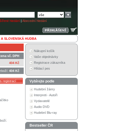
ířené hledání
|
Abecední hledání
 A SLOVENSKÁ HUDBA
Nákupní košík
cena vč. DPH
Vaše objednávky
Registrace zákazníka
404 Kč
Hlídací pes
zboží:
404 Kč
Vybírejte podle
Hudební žánry
Interpreti - Autoři
ačítko
Vydavatelé
Audio DVD
Hudební Blu-ray
boží.
Bestseller ČR