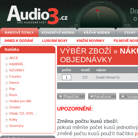
IHNED K DODÁNÍ
LUXUSNÍ BOXY
KNIŽNÍ NOVINKY
FILMOVÉ NOV
VÝBĚR ZBOŽÍ
»
NÁK
Nabídka
OBJEDNÁVKY
AKCE
KAMPAŇ
počet
nosič
název
NOVINKY
Country
CD
Duald-Virtual X1
Dance
Pop
Rock
Hudba pro děti
Ostatní
UPOZORNĚNÍ:
Obaly CD, DVD, ...
Knihy
Změna počtu kusů zboží:
Suvenýry
pokud měníte počet kusů jednotliv
změně počtu kusů použít tlačítko
p