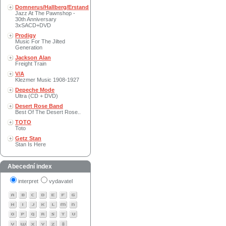
Domnerus/Hallberg/Erstand
Jazz At The Pawnshop -
30th Anniversary
3xSACD+DVD
Prodigy
Music For The Jilted
Generation
Jackson Alan
Freight Train
V/A
Klezmer Music 1908-1927
Depeche Mode
Ultra (CD + DVD)
Desert Rose Band
Best Of The Desert Rose..
TOTO
Toto
Getz Stan
Stan Is Here
Abecední index
interpret
vydavatel