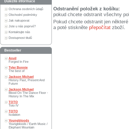
Důležité informace
Odstranění položek z košíku:
Ochrana osobních údajů
pokud chcete odstranit všechny po
Obchodní podmínky
Jak nakupovat
Pokud chcete odstranit jen někter
Jste u nás poprvé?
a poté stiskněte
přepočítat
zboží.
Kontaktujte nás
Dostupnost titulů
Bestseller
Anvil
Forged In Fire
Tyler Bonnie
The best of
Jackson Michael
History Past, Present And
Future
Jackson Michael
Blood On The Dance Floor -
History In The Mix
TOTO
Toto IV
TOTO
Isolation
Youngbloods
Youngbloods / Earth Music /
Elephant Mountain