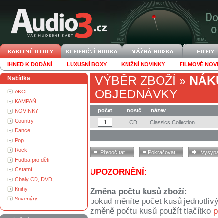
IHNED K DODÁNÍ
LUXUSNÍ BOXY
KNIŽNÍ NOVINKY
FILMOVÉ NOV
VÝBĚR ZBOŽÍ
»
NÁK
Nabídka
OBJEDNÁVKY
AKCE
KAMPAŇ
počet
nosič
název
NOVINKY
Country
CD
Classics Collection
Dance
Pop
Rock
Hudba pro děti
Ostatní
UPOZORNĚNÍ:
Obaly CD, DVD, ...
Knihy
Změna počtu kusů zboží:
Suvenýry
pokud měníte počet kusů jednotliv
změně počtu kusů použít tlačítko
p