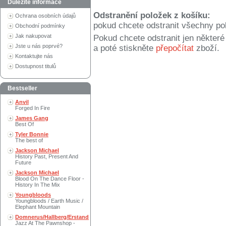
Důležité informace
Odstranění položek z košíku:
Ochrana osobních údajů
pokud chcete odstranit všechny po
Obchodní podmínky
Jak nakupovat
Pokud chcete odstranit jen někter
Jste u nás poprvé?
a poté stiskněte
přepočítat
zboží.
Kontaktujte nás
Dostupnost titulů
Bestseller
Anvil
Forged In Fire
James Gang
Best Of
Tyler Bonnie
The best of
Jackson Michael
History Past, Present And
Future
Jackson Michael
Blood On The Dance Floor -
History In The Mix
Youngbloods
Youngbloods / Earth Music /
Elephant Mountain
Domnerus/Hallberg/Erstand
Jazz At The Pawnshop -