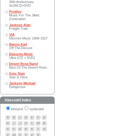
30th Anniversary
3xSACD+DVD
Prodigy
Music For The Jilted
Generation
Jackson Alan
Freight Train
V/A
Klezmer Music 1908-1927
Bartos Karl
Off The Record
Depeche Mode
Ultra (CD + DVD)
Desert Rose Band
Best Of The Desert Rose..
Getz Stan
Stan Is Here
Jackson Michael
Dangerous
Abecední index
interpret
vydavatel