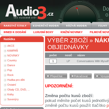
IHNED K DODÁNÍ
LUXUSNÍ BOXY
KNIŽNÍ NOVINKY
FILMOVÉ NOV
VÝBĚR ZBOŽÍ
»
NÁK
Nabídka
OBJEDNÁVKY
AKCE
KAMPAŇ
počet
nosič
název
NOVINKY
Country
LP
Conversations With Myself
Dance
Pop
Rock
Hudba pro děti
Ostatní
UPOZORNĚNÍ:
Obaly CD, DVD, ...
Knihy
Změna počtu kusů zboží:
Suvenýry
pokud měníte počet kusů jednotliv
změně počtu kusů použít tlačítko
p