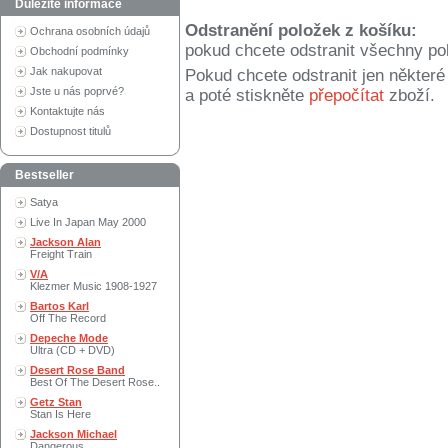
Důležité informace
Odstranění položek z košíku:
Ochrana osobních údajů
pokud chcete odstranit všechny po
Obchodní podmínky
Jak nakupovat
Pokud chcete odstranit jen někter
Jste u nás poprvé?
a poté stiskněte
přepočítat
zboží.
Kontaktujte nás
Dostupnost titulů
Bestseller
Satya
Live In Japan May 2000
Jackson Alan
Freight Train
V/A
Klezmer Music 1908-1927
Bartos Karl
Off The Record
Depeche Mode
Ultra (CD + DVD)
Desert Rose Band
Best Of The Desert Rose..
Getz Stan
Stan Is Here
Jackson Michael
Dangerous