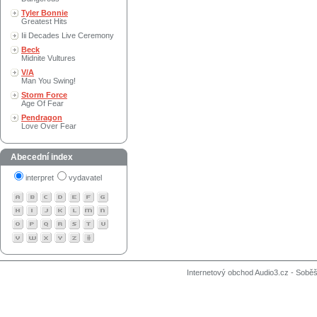
Tyler Bonnie
Greatest Hits
Iii Decades Live Ceremony
Beck
Midnite Vultures
V/A
Man You Swing!
Storm Force
Age Of Fear
Pendragon
Love Over Fear
Abecední index
interpret
vydavatel
Internetový obchod Audio3.cz - Soběši