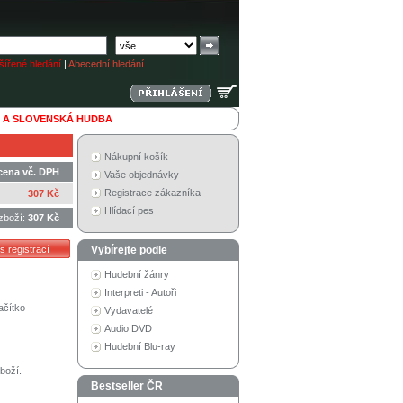
ířené hledání
|
Abecední hledání
 A SLOVENSKÁ HUDBA
Nákupní košík
cena vč. DPH
Vaše objednávky
Registrace zákazníka
307 Kč
Hlídací pes
zboží:
307 Kč
Vybírejte podle
Hudební žánry
Interpreti - Autoři
ačítko
Vydavatelé
Audio DVD
Hudební Blu-ray
boží.
Bestseller ČR