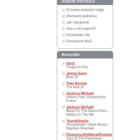
Důležité informace
Ochrana osobních údajů
Obchodní podmínky
Jak nakupovat
Jste u nás poprvé?
Kontaktujte nás
Dostupnost titulů
Bestseller
Anvil
Forged In Fire
James Gang
Best Of
Tyler Bonnie
The best of
Jackson Michael
History Past, Present And
Future
Jackson Michael
Blood On The Dance Floor -
History In The Mix
Youngbloods
Youngbloods / Earth Music /
Elephant Mountain
Domnerus/Hallberg/Erstand
Jazz At The Pawnshop -