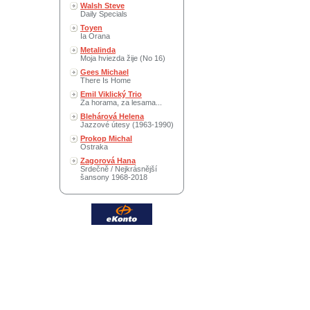
Walsh Steve
Daily Specials
Toyen
Ia Orana
Metalinda
Moja hviezda žije (No 16)
Gees Michael
There Is Home
Emil Viklický Trio
Za horama, za lesama...
Blehárová Helena
Jazzové útesy (1963-1990)
Prokop Michal
Ostraka
Zagorová Hana
Srdečně / Nejkrásnější
šansony 1968-2018