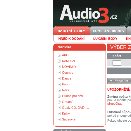
IHNED K DODÁNÍ
LUXUSNÍ BOXY
KN
VÝBĚR Z
Nabídka
AKCE
počet
KAMPAŇ
NOVINKY
Country
Dance
Pop
UPOZORNĚNÍ:
Rock
Hudba pro děti
Změna počtu k
pokud měníte po
Ostatní
přepočítat
.
Obaly CD, DVD, ...
Odstranění pol
Knihy
pokud chcete od
Suvenýry
Pokud chcete ods