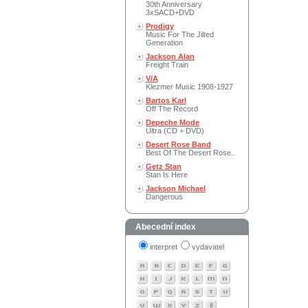
30th Anniversary
3xSACD+DVD
Prodigy
Music For The Jilted
Generation
Jackson Alan
Freight Train
V/A
Klezmer Music 1908-1927
Bartos Karl
Off The Record
Depeche Mode
Ultra (CD + DVD)
Desert Rose Band
Best Of The Desert Rose..
Getz Stan
Stan Is Here
Jackson Michael
Dangerous
Abecední index
interpret
vydavatel