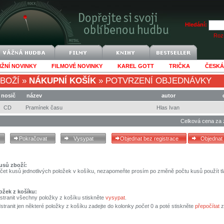
Hledání:
Rozš
IŽNÍ NOVINKY
FILMOVÉ NOVINKY
KAREL GOTT
TRIČKA
ČESKÁ
BOŽÍ
»
NÁKUPNÍ KOŠÍK
»
POTVRZENÍ OBJEDNÁVKY
nosič
název
autor
CD
Pramínek času
Hlas Ivan
Celková cena za 
usů zboží:
čet kusů jednotlivých položek v košíku, nezapomeňte prosím po změně počtu kusů použít tl
ožek z košíku:
stranit všechny položky z košíku stiskněte
vysypat
.
tranit jen některé položky z košíku zadejte do kolonky
počet
0 a poté stiskněte
přepočítat
z