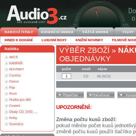
IHNED K DODÁNÍ
LUXUSNÍ BOXY
KNIŽNÍ NOVINKY
FILMOVÉ NOV
VÝBĚR ZBOŽÍ
»
NÁK
Nabídka
OBJEDNÁVKY
AKCE
KAMPAŇ
počet
nosič
název
NOVINKY
Country
CD
60 (5CD)
Dance
Pop
Rock
Hudba pro děti
Ostatní
UPOZORNĚNÍ:
Obaly CD, DVD, ...
Knihy
Změna počtu kusů zboží:
Suvenýry
pokud měníte počet kusů jednotliv
změně počtu kusů použít tlačítko
p