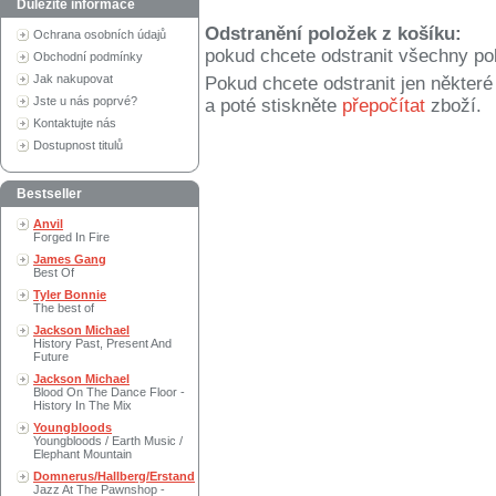
Důležité informace
Odstranění položek z košíku:
Ochrana osobních údajů
pokud chcete odstranit všechny po
Obchodní podmínky
Jak nakupovat
Pokud chcete odstranit jen někter
Jste u nás poprvé?
a poté stiskněte
přepočítat
zboží.
Kontaktujte nás
Dostupnost titulů
Bestseller
Anvil
Forged In Fire
James Gang
Best Of
Tyler Bonnie
The best of
Jackson Michael
History Past, Present And
Future
Jackson Michael
Blood On The Dance Floor -
History In The Mix
Youngbloods
Youngbloods / Earth Music /
Elephant Mountain
Domnerus/Hallberg/Erstand
Jazz At The Pawnshop -