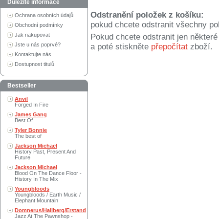
Důležité informace
Odstranění položek z košíku:
Ochrana osobních údajů
pokud chcete odstranit všechny po
Obchodní podmínky
Jak nakupovat
Pokud chcete odstranit jen někter
Jste u nás poprvé?
a poté stiskněte
přepočítat
zboží.
Kontaktujte nás
Dostupnost titulů
Bestseller
Anvil
Forged In Fire
James Gang
Best Of
Tyler Bonnie
The best of
Jackson Michael
History Past, Present And
Future
Jackson Michael
Blood On The Dance Floor -
History In The Mix
Youngbloods
Youngbloods / Earth Music /
Elephant Mountain
Domnerus/Hallberg/Erstand
Jazz At The Pawnshop -