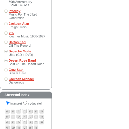
30th Anniversary
3xSACD+DVD
Prodigy
Music For The Jilted
Generation
Jackson Alan
Freight Train
V/A
Klezmer Music 1908-1927
Bartos Karl
Off The Record
Depeche Mode
Ultra (CD + DVD)
Desert Rose Band
Best Of The Desert Rose..
Getz Stan
Stan Is Here
Jackson Michael
Dangerous
Abecední index
interpret
vydavatel