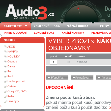
IHNED K DODÁNÍ
LUXUSNÍ BOXY
KNIŽNÍ NOVINKY
FILMOVÉ NOV
VÝBĚR ZBOŽÍ
»
NÁK
Nabídka
OBJEDNÁVKY
AKCE
KAMPAŇ
počet
nosič
název
NOVINKY
Country
LP
1983-90
Dance
Pop
Rock
Hudba pro děti
Ostatní
UPOZORNĚNÍ:
Obaly CD, DVD, ...
Knihy
Změna počtu kusů zboží:
Suvenýry
pokud měníte počet kusů jednotliv
změně počtu kusů použít tlačítko
p