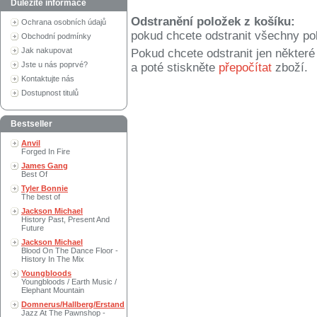
Důležité informace
Odstranění položek z košíku:
Ochrana osobních údajů
pokud chcete odstranit všechny po
Obchodní podmínky
Jak nakupovat
Pokud chcete odstranit jen někter
Jste u nás poprvé?
a poté stiskněte
přepočítat
zboží.
Kontaktujte nás
Dostupnost titulů
Bestseller
Anvil
Forged In Fire
James Gang
Best Of
Tyler Bonnie
The best of
Jackson Michael
History Past, Present And
Future
Jackson Michael
Blood On The Dance Floor -
History In The Mix
Youngbloods
Youngbloods / Earth Music /
Elephant Mountain
Domnerus/Hallberg/Erstand
Jazz At The Pawnshop -