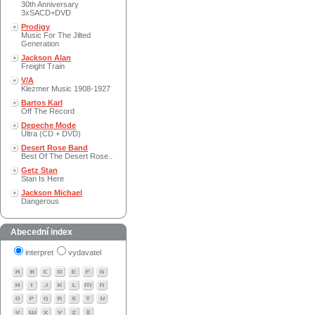
30th Anniversary
3xSACD+DVD
Prodigy
Music For The Jilted
Generation
Jackson Alan
Freight Train
V/A
Klezmer Music 1908-1927
Bartos Karl
Off The Record
Depeche Mode
Ultra (CD + DVD)
Desert Rose Band
Best Of The Desert Rose..
Getz Stan
Stan Is Here
Jackson Michael
Dangerous
Abecední index
interpret
vydavatel