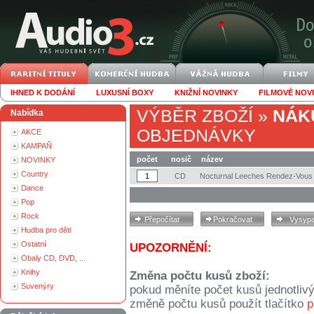
IHNED K DODÁNÍ
LUXUSNÍ BOXY
KNIŽNÍ NOVINKY
FILMOVÉ NOV
VÝBĚR ZBOŽÍ
»
NÁK
Nabídka
OBJEDNÁVKY
AKCE
KAMPAŇ
počet
nosič
název
NOVINKY
Country
CD
Nocturnal Leeches Rendez-Vous
Dance
Pop
Rock
Hudba pro děti
Ostatní
UPOZORNĚNÍ:
Obaly CD, DVD, ...
Knihy
Změna počtu kusů zboží:
Suvenýry
pokud měníte počet kusů jednotliv
změně počtu kusů použít tlačítko
p