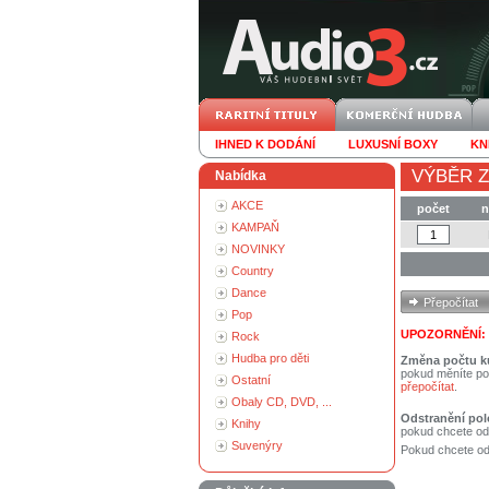
IHNED K DODÁNÍ
LUXUSNÍ BOXY
KN
VÝBĚR Z
Nabídka
AKCE
počet
n
KAMPAŇ
NOVINKY
Country
Dance
Pop
UPOZORNĚNÍ:
Rock
Hudba pro děti
Změna počtu k
pokud měníte po
Ostatní
přepočítat
.
Obaly CD, DVD, ...
Odstranění pol
Knihy
pokud chcete od
Suvenýry
Pokud chcete ods