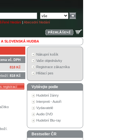
ířené hledání
|
Abecední hledání
 A SLOVENSKÁ HUDBA
Nákupní košík
cena vč. DPH
Vaše objednávky
Registrace zákazníka
818 Kč
Hlídací pes
zboží:
818 Kč
Vybírejte podle
Hudební žánry
Interpreti - Autoři
ačítko
Vydavatelé
Audio DVD
Hudební Blu-ray
boží.
Bestseller ČR