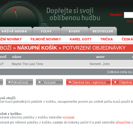
Hledání:
Rozš
IŽNÍ NOVINKY
FILMOVÉ NOVINKY
KAREL GOTT
TRIČKA
ČESKÁ
BOŽÍ
»
NÁKUPNÍ KOŠÍK
»
POTVRZENÍ OBJEDNÁVKY
osič
název
autor
LP
Maybe The Last Time
Nemeth, John
Celková cena za 
usů zboží:
čet kusů jednotlivých položek v košíku, nezapomeňte prosím po změně počtu kusů použít tl
ožek z košíku:
stranit všechny položky z košíku stiskněte
vysypat
.
tranit jen některé položky z košíku zadejte do kolonky
počet
0 a poté stiskněte
přepočítat
z