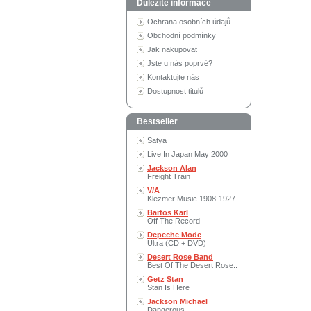
Důležité informace
Ochrana osobních údajů
Obchodní podmínky
Jak nakupovat
Jste u nás poprvé?
Kontaktujte nás
Dostupnost titulů
Bestseller
Satya
Live In Japan May 2000
Jackson Alan
Freight Train
V/A
Klezmer Music 1908-1927
Bartos Karl
Off The Record
Depeche Mode
Ultra (CD + DVD)
Desert Rose Band
Best Of The Desert Rose..
Getz Stan
Stan Is Here
Jackson Michael
Dangerous