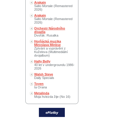
Arakain
Salto Mortale (Remastered
2026)
Arakain
Salto Mortale (Remastered
2026)
Orchestr Národního
divadla
Dvořák: Rusalka
Horňácká muzika
Miroslava Minkse
Zpívání a vyprávění z
Kuželova (Multimediální
dvojalbum)
Hally Belly
40 let v undergroundu 1986-
2026
Walsh Steve
Daily Specials
Toyen
Ia Orana
Metalinda
Moja hviezda žije (No 16)